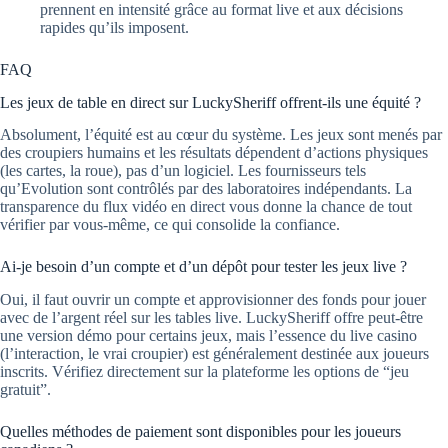
prennent en intensité grâce au format live et aux décisions
rapides qu’ils imposent.
FAQ
Les jeux de table en direct sur LuckySheriff offrent-ils une équité ?
Absolument, l’équité est au cœur du système. Les jeux sont menés par
des croupiers humains et les résultats dépendent d’actions physiques
(les cartes, la roue), pas d’un logiciel. Les fournisseurs tels
qu’Evolution sont contrôlés par des laboratoires indépendants. La
transparence du flux vidéo en direct vous donne la chance de tout
vérifier par vous-même, ce qui consolide la confiance.
Ai-je besoin d’un compte et d’un dépôt pour tester les jeux live ?
Oui, il faut ouvrir un compte et approvisionner des fonds pour jouer
avec de l’argent réel sur les tables live. LuckySheriff offre peut-être
une version démo pour certains jeux, mais l’essence du live casino
(l’interaction, le vrai croupier) est généralement destinée aux joueurs
inscrits. Vérifiez directement sur la plateforme les options de “jeu
gratuit”.
Quelles méthodes de paiement sont disponibles pour les joueurs