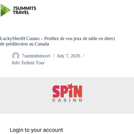
Skip
to
content
LuckySheriff Casino – Profitez de vos jeux de table en direct
de prédilection au Canada
7summitstravel
July 7, 2026
Info Terkini Tour