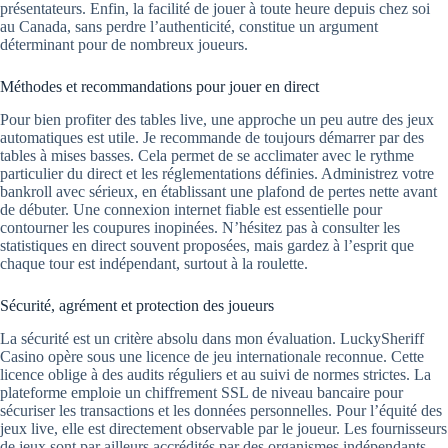
présentateurs. Enfin, la facilité de jouer à toute heure depuis chez soi
au Canada, sans perdre l’authenticité, constitue un argument
déterminant pour de nombreux joueurs.
Méthodes et recommandations pour jouer en direct
Pour bien profiter des tables live, une approche un peu autre des jeux
automatiques est utile. Je recommande de toujours démarrer par des
tables à mises basses. Cela permet de se acclimater avec le rythme
particulier du direct et les réglementations définies. Administrez votre
bankroll avec sérieux, en établissant une plafond de pertes nette avant
de débuter. Une connexion internet fiable est essentielle pour
contourner les coupures inopinées. N’hésitez pas à consulter les
statistiques en direct souvent proposées, mais gardez à l’esprit que
chaque tour est indépendant, surtout à la roulette.
Sécurité, agrément et protection des joueurs
La sécurité est un critère absolu dans mon évaluation. LuckySheriff
Casino opère sous une licence de jeu internationale reconnue. Cette
licence oblige à des audits réguliers et au suivi de normes strictes. La
plateforme emploie un chiffrement SSL de niveau bancaire pour
sécuriser les transactions et les données personnelles. Pour l’équité des
jeux live, elle est directement observable par le joueur. Les fournisseurs
de jeux sont par ailleurs accrédités par des organismes indépendants