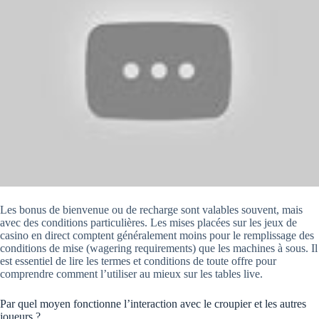
Les bonus de bienvenue ou de recharge sont valables souvent, mais
avec des conditions particulières. Les mises placées sur les jeux de
casino en direct comptent généralement moins pour le remplissage des
conditions de mise (wagering requirements) que les machines à sous. Il
est essentiel de lire les termes et conditions de toute offre pour
comprendre comment l’utiliser au mieux sur les tables live.
Par quel moyen fonctionne l’interaction avec le croupier et les autres
joueurs ?