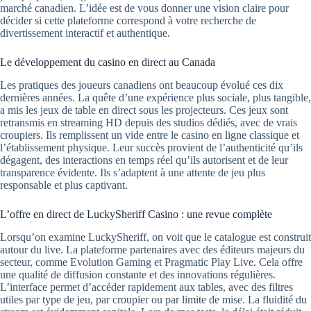
marché canadien. L’idée est de vous donner une vision claire pour
décider si cette plateforme correspond à votre recherche de
divertissement interactif et authentique.
Le développement du casino en direct au Canada
Les pratiques des joueurs canadiens ont beaucoup évolué ces dix
dernières années. La quête d’une expérience plus sociale, plus tangible,
a mis les jeux de table en direct sous les projecteurs. Ces jeux sont
retransmis en streaming HD depuis des studios dédiés, avec de vrais
croupiers. Ils remplissent un vide entre le casino en ligne classique et
l’établissement physique. Leur succès provient de l’authenticité qu’ils
dégagent, des interactions en temps réel qu’ils autorisent et de leur
transparence évidente. Ils s’adaptent à une attente de jeu plus
responsable et plus captivant.
L’offre en direct de LuckySheriff Casino : une revue complète
Lorsqu’on examine LuckySheriff, on voit que le catalogue est construit
autour du live. La plateforme partenaires avec des éditeurs majeurs du
secteur, comme Evolution Gaming et Pragmatic Play Live. Cela offre
une qualité de diffusion constante et des innovations régulières.
L’interface permet d’accéder rapidement aux tables, avec des filtres
utiles par type de jeu, par croupier ou par limite de mise. La fluidité du