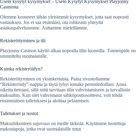
Usein kysytyt kysymykset – Usein Kysytyt Kysymykset Playjonny
Casinosta
Olemme koonneet tähän yleisimmät kysymykset, jotta saat nopeasti
vastauksen. Jos et saa etsimääsi, ota rohkeasti yhteyttä
asiakaspalveluumme. Auttamme mielellämme.
Rekisteröityminen ja tili
Playjonny Casinon käyttö alkaa nopealla tilin luonnilla. Toimenpide on
suunniteltu suomalaisille.
Kuinka rekisteröidyn?
Rekisteröityminen on yksinkertaista. Paina sivustollamme
“Rekisteröidy”-nappia ja täytä lyhyt lomake perustiedoillasi. Anna
oikeita tietojasi, sillä niitä tarvitaan tilin vahvistamiseen ja turvallisiin
maksuihin. Kun olet vahvistanut sähköpostiosoitteesi, voit tehdä
ensimmäisen talletuksesi ja aloittaa pelaamisen.
Talletukset ja nostot
Maksuliikenteen sujuvuus on meille tärkeää. Käytämme luotettuja
maksutapoja, jotka ovat suomalaisille tutut.