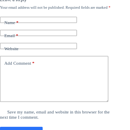
Your email address will not be published.
Required fields are marked
*
Name
*
Email
*
Website
Add Comment
*
Save my name, email and website in this browser for the
next time I comment.