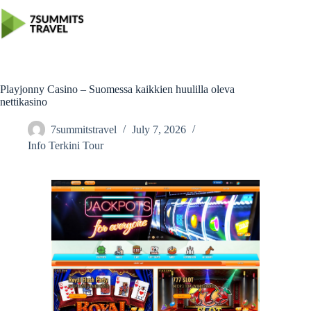
Skip
to
content
Playjonny Casino – Suomessa kaikkien huulilla oleva
nettikasino
7summitstravel
July 7, 2026
Info Terkini Tour