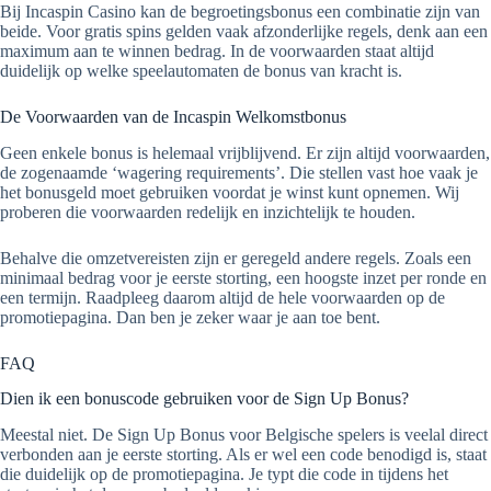
Bij Incaspin Casino kan de begroetingsbonus een combinatie zijn van
beide. Voor gratis spins gelden vaak afzonderlijke regels, denk aan een
maximum aan te winnen bedrag. In de voorwaarden staat altijd
duidelijk op welke speelautomaten de bonus van kracht is.
De Voorwaarden van de Incaspin Welkomstbonus
Geen enkele bonus is helemaal vrijblijvend. Er zijn altijd voorwaarden,
de zogenaamde ‘wagering requirements’. Die stellen vast hoe vaak je
het bonusgeld moet gebruiken voordat je winst kunt opnemen. Wij
proberen die voorwaarden redelijk en inzichtelijk te houden.
Behalve die omzetvereisten zijn er geregeld andere regels. Zoals een
minimaal bedrag voor je eerste storting, een hoogste inzet per ronde en
een termijn. Raadpleeg daarom altijd de hele voorwaarden op de
promotiepagina. Dan ben je zeker waar je aan toe bent.
FAQ
Dien ik een bonuscode gebruiken voor de Sign Up Bonus?
Meestal niet. De Sign Up Bonus voor Belgische spelers is veelal direct
verbonden aan je eerste storting. Als er wel een code benodigd is, staat
die duidelijk op de promotiepagina. Je typt die code in tijdens het