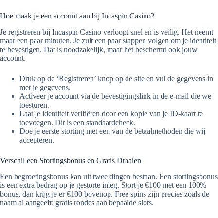
Hoe maak je een account aan bij Incaspin Casino?
Je registreren bij Incaspin Casino verloopt snel en is veilig. Het neemt
maar een paar minuten. Je zult een paar stappen volgen om je identiteit
te bevestigen. Dat is noodzakelijk, maar het beschermt ook jouw
account.
Druk op de ‘Registreren’ knop op de site en vul de gegevens in
met je gegevens.
Activeer je account via de bevestigingslink in de e-mail die we
toesturen.
Laat je identiteit verifiëren door een kopie van je ID-kaart te
toevoegen. Dit is een standaardcheck.
Doe je eerste storting met een van de betaalmethoden die wij
accepteren.
Verschil een Stortingsbonus en Gratis Draaien
Een begroetingsbonus kan uit twee dingen bestaan. Een stortingsbonus
is een extra bedrag op je gestorte inleg. Stort je €100 met een 100%
bonus, dan krijg je er €100 bovenop. Free spins zijn precies zoals de
naam al aangeeft: gratis rondes aan bepaalde slots.