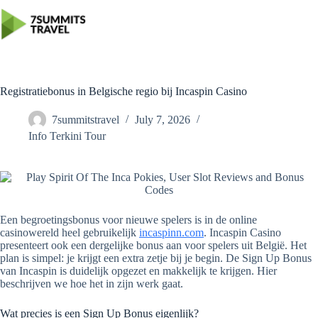
Skip
to
content
Registratiebonus in Belgische regio bij Incaspin Casino
7summitstravel
July 7, 2026
Info Terkini Tour
Een begroetingsbonus voor nieuwe spelers is in de online
casinowereld heel gebruikelijk
incaspinn.com
. Incaspin Casino
presenteert ook een dergelijke bonus aan voor spelers uit België. Het
plan is simpel: je krijgt een extra zetje bij je begin. De Sign Up Bonus
van Incaspin is duidelijk opgezet en makkelijk te krijgen. Hier
beschrijven we hoe het in zijn werk gaat.
Wat precies is een Sign Up Bonus eigenlijk?