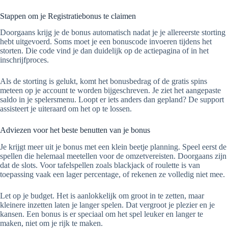
Stappen om je Registratiebonus te claimen
Doorgaans krijg je de bonus automatisch nadat je je allereerste storting
hebt uitgevoerd. Soms moet je een bonuscode invoeren tijdens het
storten. Die code vind je dan duidelijk op de actiepagina of in het
inschrijfproces.
Als de storting is gelukt, komt het bonusbedrag of de gratis spins
meteen op je account te worden bijgeschreven. Je ziet het aangepaste
saldo in je spelersmenu. Loopt er iets anders dan gepland? De support
assisteert je uiteraard om het op te lossen.
Adviezen voor het beste benutten van je bonus
Je krijgt meer uit je bonus met een klein beetje planning. Speel eerst de
spellen die helemaal meetellen voor de omzetvereisten. Doorgaans zijn
dat de slots. Voor tafelspellen zoals blackjack of roulette is van
toepassing vaak een lager percentage, of rekenen ze volledig niet mee.
Let op je budget. Het is aanlokkelijk om groot in te zetten, maar
kleinere inzetten laten je langer spelen. Dat vergroot je plezier en je
kansen. Een bonus is er speciaal om het spel leuker en langer te
maken, niet om je rijk te maken.