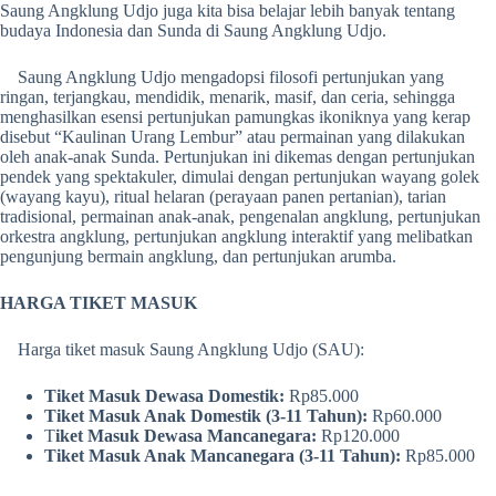
Saung Angklung Udjo juga kita bisa belajar lebih banyak tentang
budaya Indonesia dan Sunda di Saung Angklung Udjo.
Saung Angklung Udjo mengadopsi filosofi pertunjukan yang
ringan, terjangkau, mendidik, menarik, masif, dan ceria, sehingga
menghasilkan esensi pertunjukan pamungkas ikoniknya yang kerap
disebut “Kaulinan Urang Lembur” atau permainan yang dilakukan
oleh anak-anak Sunda. Pertunjukan ini dikemas dengan pertunjukan
pendek yang spektakuler, dimulai dengan pertunjukan wayang golek
(wayang kayu), ritual helaran (perayaan panen pertanian), tarian
tradisional, permainan anak-anak, pengenalan angklung, pertunjukan
orkestra angklung, pertunjukan angklung interaktif yang melibatkan
pengunjung bermain angklung, dan pertunjukan arumba.
HARGA TIKET MASUK
Harga tiket masuk Saung Angklung Udjo (SAU):
Tiket Masuk Dewasa Domestik:
Rp85.000
Tiket Masuk Anak Domestik (3-11 Tahun):
Rp60.000
T
iket Masuk Dewasa Mancanegara:
Rp120.000
Tiket Masuk Anak Mancanegara (3-11 Tahun):
Rp85.000