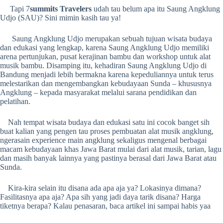
Tapi 7
summits Travelers
udah tau belum apa itu Saung Angklung
Udjo (SAU)? Sini mimin kasih tau ya!
Saung Angklung Udjo merupakan sebuah tujuan wisata budaya
dan edukasi yang lengkap, karena Saung Angklung Udjo memiliki
arena pertunjukan, pusat kerajinan bambu dan workshop untuk alat
musik bambu. Disamping itu, kehadiran Saung Angklung Udjo di
Bandung menjadi lebih bermakna karena kepeduliannya untuk terus
melestarikan dan mengembangkan kebudayaan Sunda – khususnya
Angklung – kepada masyarakat melalui sarana pendidikan dan
pelatihan.
Nah tempat wisata budaya dan edukasi satu ini cocok banget sih
buat kalian yang pengen tau proses pembuatan alat musik angklung,
ngerasain experience main angklung sekaligus mengenal berbagai
macam kebudayaan khas Jawa Barat mulai dari alat musik, tarian, lagu
dan masih banyak lainnya yang pastinya berasal dari Jawa Barat atau
Sunda.
Kira-kira selain itu disana ada apa aja ya? Lokasinya dimana?
Fasilitasnya apa aja? Apa sih yang jadi daya tarik disana? Harga
tiketnya berapa? Kalau penasaran, baca artikel ini sampai habis yaa