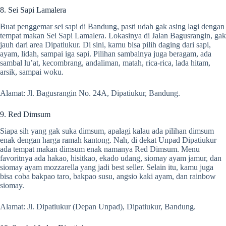
8. Sei Sapi Lamalera
Buat penggemar sei sapi di Bandung, pasti udah gak asing lagi dengan
tempat makan Sei Sapi Lamalera. Lokasinya di Jalan Bagusrangin, gak
jauh dari area Dipatiukur. Di sini, kamu bisa pilih daging dari sapi,
ayam, lidah, sampai iga sapi. Pilihan sambalnya juga beragam, ada
sambal lu’at, kecombrang, andaliman, matah, rica-rica, lada hitam,
arsik, sampai woku.
Alamat: Jl. Bagusrangin No. 24A, Dipatiukur, Bandung.
9. Red Dimsum
Siapa sih yang gak suka dimsum, apalagi kalau ada pilihan dimsum
enak dengan harga ramah kantong. Nah, di dekat Unpad Dipatiukur
ada tempat makan dimsum enak namanya Red Dimsum. Menu
favoritnya ada hakao, hisitkao, ekado udang, siomay ayam jamur, dan
siomay ayam mozzarella yang jadi best seller. Selain itu, kamu juga
bisa coba bakpao taro, bakpao susu, angsio kaki ayam, dan rainbow
siomay.
Alamat: Jl. Dipatiukur (Depan Unpad), Dipatiukur, Bandung.