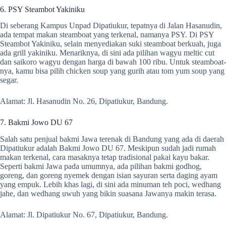
6. PSY Steambot Yakiniku
Di seberang Kampus Unpad Dipatiukur, tepatnya di Jalan Hasanudin,
ada tempat makan steamboat yang terkenal, namanya PSY. Di PSY
Steambot Yakiniku, selain menyediakan suki steamboat berkuah, juga
ada grill yakiniku. Menariknya, di sini ada pilihan wagyu meltic cut
dan saikoro wagyu dengan harga di bawah 100 ribu. Untuk steamboat-
nya, kamu bisa pilih chicken soup yang gurih atau tom yum soup yang
segar.
Alamat: Jl. Hasanudin No. 26, Dipatiukur, Bandung.
7. Bakmi Jowo DU 67
Salah satu penjual bakmi Jawa terenak di Bandung yang ada di daerah
Dipatiukur adalah Bakmi Jowo DU 67. Meskipun sudah jadi rumah
makan terkenal, cara masaknya tetap tradisional pakai kayu bakar.
Seperti bakmi Jawa pada umumnya, ada pilihan bakmi godhog,
goreng, dan goreng nyemek dengan isian sayuran serta daging ayam
yang empuk. Lebih khas lagi, di sini ada minuman teh poci, wedhang
jahe, dan wedhang uwuh yang bikin suasana Jawanya makin terasa.
Alamat: Jl. Dipatiukur No. 67, Dipatiukur, Bandung.