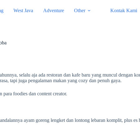
ng
West Java
Adventure
Other
Kontak Kami
Coba
nnya, selalu aja ada restoran dan kafe baru yang muncul dengan konse
l rasa, tapi juga pengalaman makan yang cozy dan penuh gaya.
 para foodies dan content creator.
andalannya ayam goreng lengket dan lontong lebaran komplit, plus es 