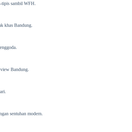
s-tipis sambil WFH.
ink khas Bandung.
menggoda.
y view Bandung.
ari.
dengan sentuhan modern.