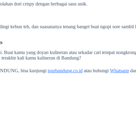
olahan dori crispy dengan berbagai saus unik.
ingi kebun teh, dan suasananya tenang banget buat ngopi sore sambil li
ts
ni. Buat kamu yang doyan kulineran atau sekadar cari tempat nongkrong
 terakhir kali kamu kulineran di Bandung?
ANDUNG, bisa kunjungi
tourbandung.co.id
atau hubungi
Whatsapp
da