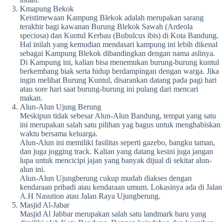
Kmapung Bekok
Keistimewaan Kampung Blekok adalah merupakan sarang
terakhir bagi kawanan Burung Blekok Sawah (Ardeola
speciosa) dan Kuntul Kerbau (Bubulcus ibis) di Kota Bandung.
Hal inilah yang kemudian mendasari kampung ini lebih dikenal
sebagai Kampung Blekok dibandingkan dengan nama aslinya.
Di Kampung ini, kalian bisa menemukan burung-burung kuntul
berkembang biak serta hidup berdampingan dengan warga. Jika
ingin melihat Burung Kuntul, disarankan datang pada pagi hari
atau sore hari saat burung-burung ini pulang dari mencari
makan.
Alun-Alun Ujung Berung
Meskipun tidak sebesar Alun-Alun Bandung, tempat yang satu
ini merupakan salah satu pilihan yag bagus untuk menghabiskan
waktu bersama keluarga.
Alun-Alun ini memiliki fasilitas seperti gazebo, bangku taman,
dan juga jogging track. Kalian yang datang kesini juga jangan
lupa untuk mencicipi jajan yang banyak dijual di sekitar alun-
alun ini.
Alun-Alun Ujungberung cukup mudah diakses dengan
kendaraan pribadi atau kendaraan umum. Lokasinya ada di Jalan
A.H Nasution atau Jalan Raya Ujungberung.
Masjid Al-Jabar
Masjid Al Jabbar merupakan salah satu landmark baru yang