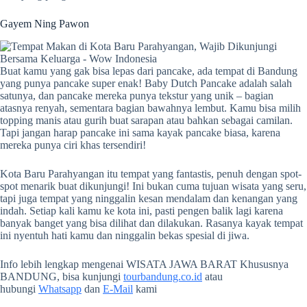
Gayem Ning Pawon
Buat kamu yang gak bisa lepas dari pancake, ada tempat di Bandung
yang punya pancake super enak! Baby Dutch Pancake adalah salah
satunya, dan pancake mereka punya tekstur yang unik – bagian
atasnya renyah, sementara bagian bawahnya lembut. Kamu bisa milih
topping manis atau gurih buat sarapan atau bahkan sebagai camilan.
Tapi jangan harap pancake ini sama kayak pancake biasa, karena
mereka punya ciri khas tersendiri!
Kota Baru Parahyangan itu tempat yang fantastis, penuh dengan spot-
spot menarik buat dikunjungi! Ini bukan cuma tujuan wisata yang seru,
tapi juga tempat yang ninggalin kesan mendalam dan kenangan yang
indah. Setiap kali kamu ke kota ini, pasti pengen balik lagi karena
banyak banget yang bisa dilihat dan dilakukan. Rasanya kayak tempat
ini nyentuh hati kamu dan ninggalin bekas spesial di jiwa.
Info lebih lengkap mengenai WISATA JAWA BARAT Khususnya
BANDUNG, bisa kunjungi
tourbandung.co.id
atau
hubungi
Whatsapp
dan
E-Mail
kami