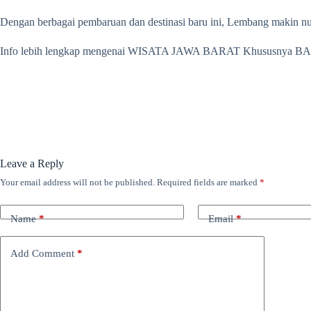
Dengan berbagai pembaruan dan destinasi baru ini, Lembang makin nun
Info lebih lengkap mengenai WISATA JAWA BARAT Khususnya B
Leave a Reply
Your email address will not be published.
Required fields are marked
*
Name
*
Email
*
Add Comment
*