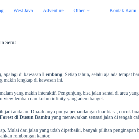
ng
West Java
Adventure
Other
Kontak Kami
in Seru!
, apalagi di kawasan
Lembang
. Setiap tahun, selalu aja ada tempat b
g makin lengkap di kawasan ini.
malam yang makin interaktif. Pengunjung bisa jalan santai di area yan
gan view lembah dan kolam infinity yang adem banget.
h jadi andalan. Dua-duanya punya pemandangan luar biasa, cocok buat
 Forest di Dusun Bambu
yang menawarkan sensasi jalan di tengah cah
p. Mulai dari jalan yang udah diperbaiki, banyak pilihan penginapan b
 bahkan rombongan kantor.