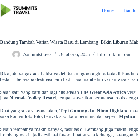
Skip
to
Home
Bandu
content
Bandung Tambah Varian Wisata Baru di Lembang, Bikin Liburan Mak
7summitstravel
October 6, 2025
Info Terkini Tour
B
Kayaknya gak ada habisnya deh kalau ngomongin wisata di Bandung
beda — beberapa destinasi baru hadir buat nambahin varian wisata yan
Salah satu yang baru dan lagi hits adalah
The Great Asia Africa
versi 
juga
Nirmala Valley Resort
, tempat staycation bernuansa tropis den
Buat yang suka suasana alam,
Tepi Gunung
dan
Nimo Highland
masi
suka konten foto-foto, banyak spot baru bermunculan seperti
Mystical
Selain tempatnya makin banyak, fasilitas di Lembang juga makin lengka
Lembang makin jadi destinasi favorit buat wisata keluarga, pasangan,