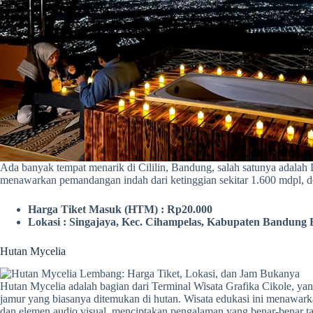
Ada banyak tempat menarik di Cililin, Bandung, salah satunya adalah 
menawarkan pemandangan indah dari ketinggian sekitar 1.600 mdpl, d
Harga Tiket Masuk (HTM) : Rp20.000
Lokasi : Singajaya, Kec. Cihampelas, Kabupaten Bandung 
Hutan Mycelia
Hutan Mycelia adalah bagian dari Terminal Wisata Grafika Cikole, y
jamur yang biasanya ditemukan di hutan. Wisata edukasi ini menawark
dan elemen audio visual, menciptakan pengalaman yang benar-benar ta