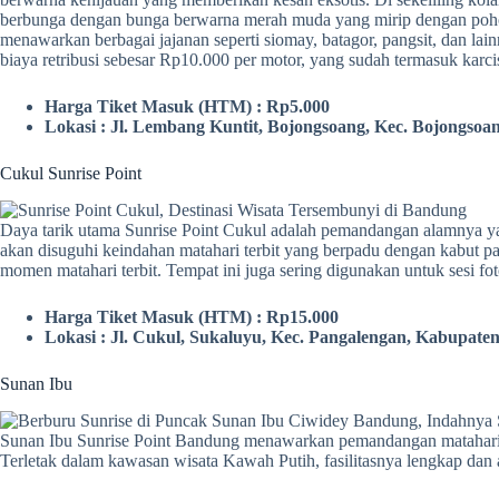
berbunga dengan bunga berwarna merah muda yang mirip dengan pohon s
menawarkan berbagai jajanan seperti siomay, batagor, pangsit, dan l
biaya retribusi sebesar Rp10.000 per motor, yang sudah termasuk karcis
Harga Tiket Masuk (HTM) : Rp5.000
Lokasi : Jl. Lembang Kuntit, Bojongsoang, Kec. Bojongso
Cukul Sunrise Point
Daya tarik utama Sunrise Point Cukul adalah pemandangan alamnya yan
akan disuguhi keindahan matahari terbit yang berpadu dengan kabut pa
momen matahari terbit. Tempat ini juga sering digunakan untuk sesi fo
Harga Tiket Masuk (HTM) : Rp15.000
Lokasi : Jl. Cukul, Sukaluyu, Kec. Pangalengan, Kabupat
Sunan Ibu
Sunan Ibu Sunrise Point Bandung menawarkan pemandangan matahari te
Terletak dalam kawasan wisata Kawah Putih, fasilitasnya lengkap dan 