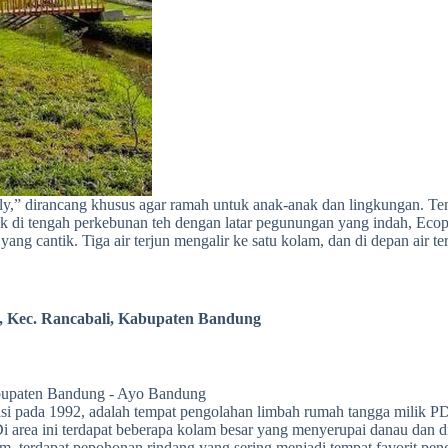
” dirancang khusus agar ramah untuk anak-anak dan lingkungan. Tempa
rletak di tengah perkebunan teh dengan latar pegunungan yang indah, 
 yang cantik. Tiga air terjun mengalir ke satu kolam, dan di depan air t
n, Kec. Rancabali, Kabupaten Bandung
i pada 1992, adalah tempat pengolahan limbah rumah tangga milik P
Di area ini terdapat beberapa kolam besar yang menyerupai danau dan d
m, terdapat pepohonan rindang yang sering menjadi tempat favorit pen