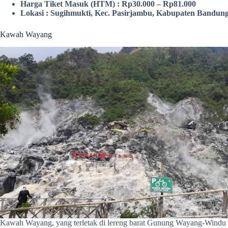
Harga Tiket Masuk (HTM) : Rp30.000 – Rp81.000
Lokasi : Sugihmukti, Kec. Pasirjambu, Kabupaten Bandung
Kawah Wayang
Kawah Wayang, yang terletak di lereng barat Gunung Wayang-Windu de