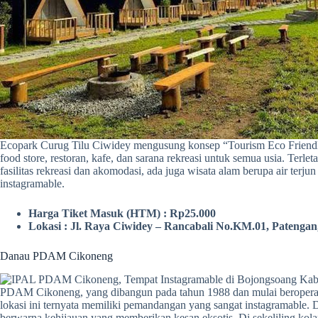
Ecopark Curug Tilu Ciwidey mengusung konsep “Tourism Eco Friendly,
food store, restoran, kafe, dan sarana rekreasi untuk semua usia. Te
fasilitas rekreasi dan akomodasi, ada juga wisata alam berupa air terjun
instagramable.
Harga Tiket Masuk (HTM) : Rp25.000
Lokasi : Jl. Raya Ciwidey – Rancabali No.KM.01, Patenga
Danau PDAM Cikoneng
PDAM Cikoneng, yang dibangun pada tahun 1988 dan mulai beroperas
lokasi ini ternyata memiliki pemandangan yang sangat instagramable. 
berwarna kehijauan yang memberikan kesan eksotis. Di sekeliling kola