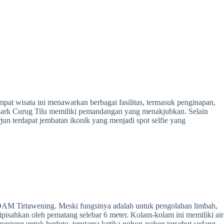
t wisata ini menawarkan berbagai fasilitas, termasuk penginapan,
Ecopark Curug Tilu memiliki pemandangan yang menakjubkan. Selain
erjun terdapat jembatan ikonik yang menjadi spot selfie yang
DAM Tirtawening. Meski fungsinya adalah untuk pengolahan limbah,
ipisahkan oleh pematang selebar 6 meter. Kolam-kolam ini memiliki air
gunjung untuk berfoto, terutama ketika pohon-pohon tersebut sedang