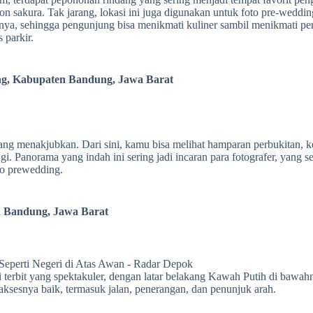
akura. Tak jarang, lokasi ini juga digunakan untuk foto pre-wedding.
ainnya, sehingga pengunjung bisa menikmati kuliner sambil menikmati 
 parkir.
ang, Kabupaten Bandung, Jawa Barat
g menakjubkan. Dari sini, kamu bisa melihat hamparan perbukitan, keb
gi. Panorama yang indah ini sering jadi incaran para fotografer, yang
to prewedding.
en Bandung, Jawa Barat
rbit yang spektakuler, dengan latar belakang Kawah Putih di bawahny
aksesnya baik, termasuk jalan, penerangan, dan penunjuk arah.