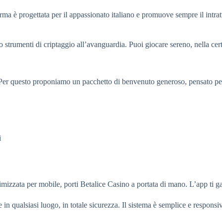
orma è progettata per il appassionato italiano e promuove sempre il intr
amo strumenti di criptaggio all’avanguardia. Puoi giocare sereno, nella cer
 Per questo proponiamo un pacchetto di benvenuto generoso, pensato per
i
imizzata per mobile, porti Betalice Casino a portata di mano. L’app ti g
ite in qualsiasi luogo, in totale sicurezza. Il sistema è semplice e respon