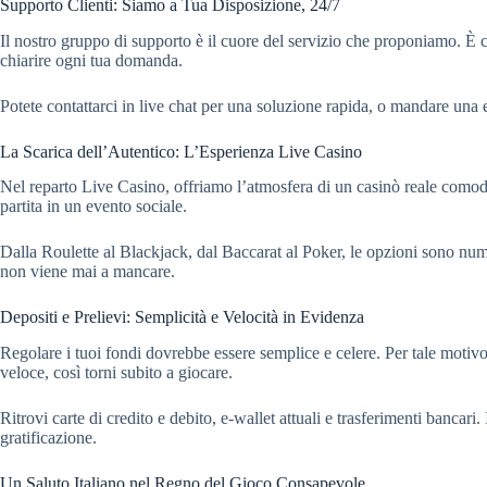
Supporto Clienti: Siamo a Tua Disposizione, 24/7
Il nostro gruppo di supporto è il cuore del servizio che proponiamo. È co
chiarire ogni tua domanda.
Potete contattarci in live chat per una soluzione rapida, o mandare una
La Scarica dell’Autentico: L’Esperienza Live Casino
Nel reparto Live Casino, offriamo l’atmosfera di un casinò reale comoda
partita in un evento sociale.
Dalla Roulette al Blackjack, dal Baccarat al Poker, le opzioni sono n
non viene mai a mancare.
Depositi e Prelievi: Semplicità e Velocità in Evidenza
Regolare i tuoi fondi dovrebbe essere semplice e celere. Per tale motivo
veloce, così torni subito a giocare.
Ritrovi carte di credito e debito, e-wallet attuali e trasferimenti bancari.
gratificazione.
Un Saluto Italiano nel Regno del Gioco Consapevole