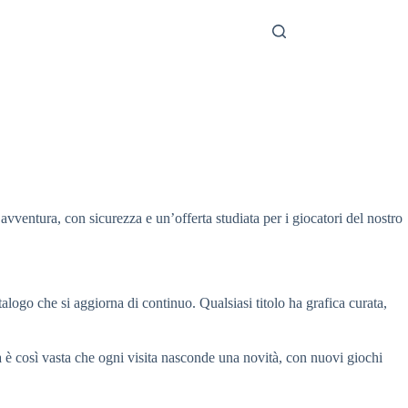
 avventura, con sicurezza e un’offerta studiata per i giocatori del nostro
atalogo che si aggiorna di continuo. Qualsiasi titolo ha grafica curata,
lta è così vasta che ogni visita nasconde una novità, con nuovi giochi