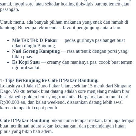
santai, ngopi sore, atau sekadar healing tipis-tipis bareng temen atau
pasangan.
Untuk menu, ada banyak pilihan makanan yang enak dan ramah di
kantong. Beberapa rekomendasi favorit pengunjung antara lain:
Mie Tek Tek D’Pakar
— pedas gurihnya pas banget buat
udara dingin Bandung.
Nasi Goreng Kampung
— rasa autentik dengan porsi yang
bikin puas.
Es Kopi Susu
— creamy dan manisnya pas, cocok buat temen
ngobrol santai.
✨
Tips Berkunjung ke Cafe D’Pakar Bandung:
Lokasinya di Jalan Dago Pakar Utara, sekitar 15 menit dari Simpang
Dago. Waktu terbaik buat datang adalah sore menjelang malam biar
bisa dapetin golden hour yang romantis. Harga makanan mulai dari
Rp30.000-an, dan kalau weekend, disarankan datang lebih awal
karena tempat ini cepat penuh.
Cafe D’Pakar Bandung
bukan cuma tempat makan, tapi juga tempat
buat menikmati udara segar, ketenangan, dan pemandangan hutan
pinus yang bikin hati adem.