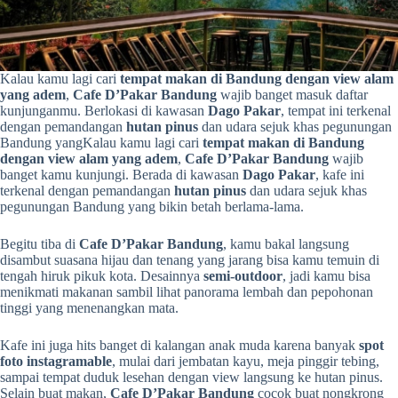
Kalau kamu lagi cari
tempat makan di Bandung dengan view alam
yang adem
,
Cafe D’Pakar Bandung
wajib banget masuk daftar
kunjunganmu. Berlokasi di kawasan
Dago Pakar
, tempat ini terkenal
dengan pemandangan
hutan pinus
dan udara sejuk khas pegunungan
Bandung yangKalau kamu lagi cari
tempat makan di Bandung
dengan view alam yang adem
,
Cafe D’Pakar Bandung
wajib
banget kamu kunjungi. Berada di kawasan
Dago Pakar
, kafe ini
terkenal dengan pemandangan
hutan pinus
dan udara sejuk khas
pegunungan Bandung yang bikin betah berlama-lama.
Begitu tiba di
Cafe D’Pakar Bandung
, kamu bakal langsung
disambut suasana hijau dan tenang yang jarang bisa kamu temuin di
tengah hiruk pikuk kota. Desainnya
semi-outdoor
, jadi kamu bisa
menikmati makanan sambil lihat panorama lembah dan pepohonan
tinggi yang menenangkan mata.
Kafe ini juga hits banget di kalangan anak muda karena banyak
spot
foto instagramable
, mulai dari jembatan kayu, meja pinggir tebing,
sampai tempat duduk lesehan dengan view langsung ke hutan pinus.
Selain buat makan,
Cafe D’Pakar Bandung
cocok buat nongkrong