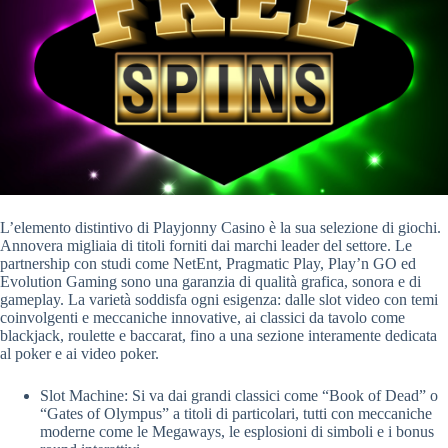
L’elemento distintivo di Playjonny Casino è la sua selezione di giochi.
Annovera migliaia di titoli forniti dai marchi leader del settore. Le
partnership con studi come NetEnt, Pragmatic Play, Play’n GO ed
Evolution Gaming sono una garanzia di qualità grafica, sonora e di
gameplay. La varietà soddisfa ogni esigenza: dalle slot video con temi
coinvolgenti e meccaniche innovative, ai classici da tavolo come
blackjack, roulette e baccarat, fino a una sezione interamente dedicata
al poker e ai video poker.
Slot Machine: Si va dai grandi classici come “Book of Dead” o
“Gates of Olympus” a titoli di particolari, tutti con meccaniche
moderne come le Megaways, le esplosioni di simboli e i bonus