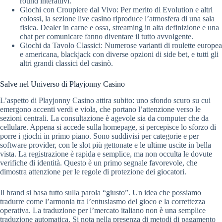
round interattivi.
Giochi con Croupiere dal Vivo: Per merito di Evolution e altri
colossi, la sezione live casino riproduce l’atmosfera di una sala
fisica. Dealer in carne e ossa, streaming in alta definizione e una
chat per comunicare fanno diventare il tutto avvolgente.
Giochi da Tavolo Classici: Numerose varianti di roulette europea
e americana, blackjack con diverse opzioni di side bet, e tutti gli
altri grandi classici del casinò.
Salve nel Universo di Playjonny Casino
L’aspetto di Playjonny Casino attira subito: uno sfondo scuro su cui
emergono accenti verdi e viola, che portano l’attenzione verso le
sezioni centrali. La consultazione è agevole sia da computer che da
cellulare. Appena si accede sulla homepage, si percepisce lo sforzo di
porre i giochi in primo piano. Sono suddivisi per categorie e per
software provider, con le slot più gettonate e le ultime uscite in bella
vista. La registrazione è rapida e semplice, ma non occulta le dovute
verifiche di identità. Questo è un primo segnale favorevole, che
dimostra attenzione per le regole di protezione dei giocatori.
Il brand si basa tutto sulla parola “giusto”. Un idea che possiamo
tradurre come l’armonia tra l’entusiasmo del gioco e la correttezza
operativa. La traduzione per l’mercato italiano non è una semplice
traduzione automatica. Si nota nella presenza di metodi di pagamento