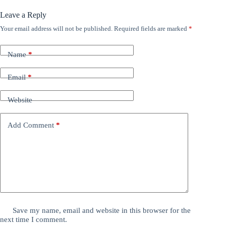
Leave a Reply
Your email address will not be published.
Required fields are marked
*
Name
*
Email
*
Website
Add Comment
*
Save my name, email and website in this browser for the
next time I comment.