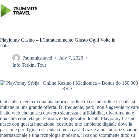
Skip
to
content
Playjonny Casino – L’Intrattenimento Giusto Ogni Volta in
Italia
7summitstravel
July 7, 2026
Info Terkini Tour
Chi è alla ricerca di una piattaforma online di casinò online in Italia si
imbatte in una grande offerta. Di frequente, però, non è agevole trovare
il sito web che unisca davvero sicurezza e affidabilità, divertimento e
una cura concreta per le usanze dei giocatori locali. Playjonny Casino
nasce con questa intenzione: costruire uno ambiente digitale dove la
passione per il gioco si senta come a casa. Grazie a una autorizzazione
internazionale e una tecnologia moderna, il casino scommette tutto su