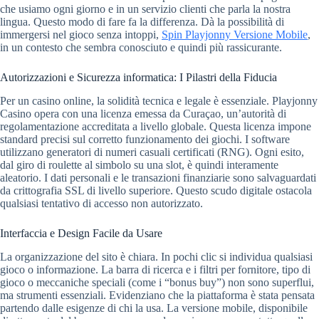
che usiamo ogni giorno e in un servizio clienti che parla la nostra
lingua. Questo modo di fare fa la differenza. Dà la possibilità di
immergersi nel gioco senza intoppi,
Spin Playjonny Versione Mobile
,
in un contesto che sembra conosciuto e quindi più rassicurante.
Autorizzazioni e Sicurezza informatica: I Pilastri della Fiducia
Per un casino online, la solidità tecnica e legale è essenziale. Playjonny
Casino opera con una licenza emessa da Curaçao, un’autorità di
regolamentazione accreditata a livello globale. Questa licenza impone
standard precisi sul corretto funzionamento dei giochi. I software
utilizzano generatori di numeri casuali certificati (RNG). Ogni esito,
dal giro di roulette al simbolo su una slot, è quindi interamente
aleatorio. I dati personali e le transazioni finanziarie sono salvaguardati
da crittografia SSL di livello superiore. Questo scudo digitale ostacola
qualsiasi tentativo di accesso non autorizzato.
Interfaccia e Design Facile da Usare
La organizzazione del sito è chiara. In pochi clic si individua qualsiasi
gioco o informazione. La barra di ricerca e i filtri per fornitore, tipo di
gioco o meccaniche speciali (come i “bonus buy”) non sono superflui,
ma strumenti essenziali. Evidenziano che la piattaforma è stata pensata
partendo dalle esigenze di chi la usa. La versione mobile, disponibile