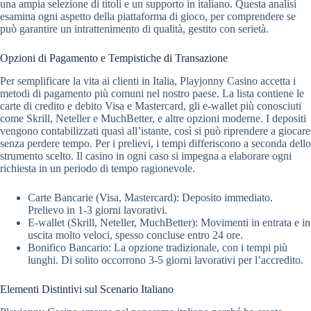
una ampia selezione di titoli e un supporto in italiano. Questa analisi
esamina ogni aspetto della piattaforma di gioco, per comprendere se
può garantire un intrattenimento di qualità, gestito con serietà.
Opzioni di Pagamento e Tempistiche di Transazione
Per semplificare la vita ai clienti in Italia, Playjonny Casino accetta i
metodi di pagamento più comuni nel nostro paese. La lista contiene le
carte di credito e debito Visa e Mastercard, gli e-wallet più conosciuti
come Skrill, Neteller e MuchBetter, e altre opzioni moderne. I depositi
vengono contabilizzati quasi all’istante, così si può riprendere a giocare
senza perdere tempo. Per i prelievi, i tempi differiscono a seconda dello
strumento scelto. Il casino in ogni caso si impegna a elaborare ogni
richiesta in un periodo di tempo ragionevole.
Carte Bancarie (Visa, Mastercard): Deposito immediato.
Prelievo in 1-3 giorni lavorativi.
E-wallet (Skrill, Neteller, MuchBetter): Movimenti in entrata e in
uscita molto veloci, spesso concluse entro 24 ore.
Bonifico Bancario: La opzione tradizionale, con i tempi più
lunghi. Di solito occorrono 3-5 giorni lavorativi per l’accredito.
Elementi Distintivi sul Scenario Italiano