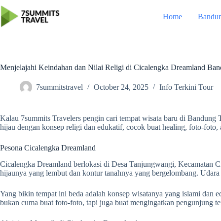
Skip
to
Home
Bandu
content
Menjelajahi Keindahan dan Nilai Religi di Cicalengka Dreamland Ba
7summitstravel
October 24, 2025
Info Terkini Tour
Kalau 7summits Travelers pengin cari tempat wisata baru di Bandung 
hijau dengan konsep religi dan edukatif, cocok buat healing, foto-foto, 
Pesona Cicalengka Dreamland
Cicalengka Dreamland berlokasi di Desa Tanjungwangi, Kecamatan Cica
hijaunya yang lembut dan kontur tanahnya yang bergelombang. Udara di 
Yang bikin tempat ini beda adalah konsep wisatanya yang islami dan e
bukan cuma buat foto-foto, tapi juga buat mengingatkan pengunjung te