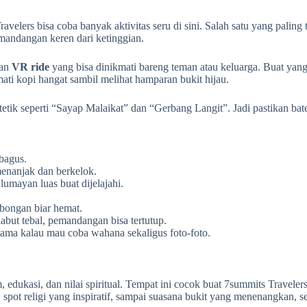
ers bisa coba banyak aktivitas seru di sini. Salah satu yang paling 
mandangan keren dari ketinggian.
dan
VR ride
yang bisa dinikmati bareng teman atau keluarga. Buat yang
ati kopi hangat sambil melihat hamparan bukit hijau.
tetik seperti “Sayap Malaikat” dan “Gerbang Langit”. Jadi pastikan bat
 bagus.
menanjak dan berkelok.
umayan luas buat dijelajahi.
mbongan biar hemat.
abut tebal, pemandangan bisa tertutup.
ama kalau mau coba wahana sekaligus foto-foto.
dukasi, dan nilai spiritual. Tempat ini cocok buat 7summits Traveler
, spot religi yang inspiratif, sampai suasana bukit yang menenangkan, s