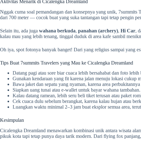
Aktivitas Menarik di Cicalengka Dreamland
Nggak cuma soal pemandangan dan konsepnya yang unik, 7summits Travel
dari 700 meter — cocok buat yang suka tantangan tapi tetap pengin pe
Selain itu, ada juga
wahana berkuda
,
panahan (archery)
,
Hi Car
, 
kalau mau yang lebih tenang, tinggal duduk di area kafe sambil menikm
Oh iya, spot fotonya banyak banget! Dari yang religius sampai yang es
Tips Buat 7summits Travelers yang Mau ke Cicalengka Dreamland
Datang pagi atau sore biar cuaca lebih bersahabat dan foto lebih
Gunakan kendaraan yang fit karena jalan menuju lokasi cukup 
Bawa jaket dan sepatu yang nyaman, karena area perbukitannya l
Siapkan uang tunai atau e-wallet untuk bayar wahana tambahan.
Kalau datang ramean, lebih seru beli tiket terusan atau paket ro
Cek cuaca dulu sebelum berangkat, karena kalau hujan atau berk
Luangkan waktu minimal 2–3 jam buat eksplor semua area, terut
Kesimpulan
Cicalengka Dreamland menawarkan kombinasi unik antara wisata alam, e
pikuk kota tapi tetap punya daya tarik modern. Dari flying fox panjang