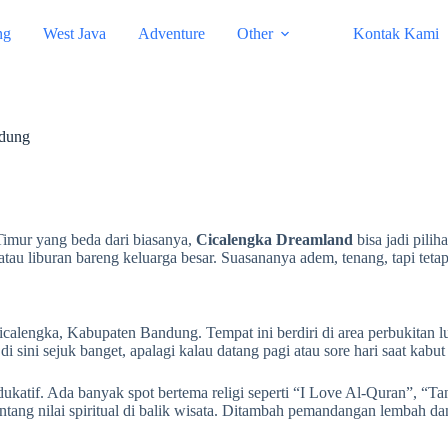
ng
West Java
Adventure
Other
Kontak Kami
ndung
Timur yang beda dari biasanya,
Cicalengka Dreamland
bisa jadi pili
atau liburan bareng keluarga besar. Suasananya adem, tenang, tapi tetap 
lengka, Kabupaten Bandung. Tempat ini berdiri di area perbukitan lu
sini sejuk banget, apalagi kalau datang pagi atau sore hari saat kabut
dukatif. Ada banyak spot bertema religi seperti “I Love Al-Quran”, “
ntang nilai spiritual di balik wisata. Ditambah pemandangan lembah da