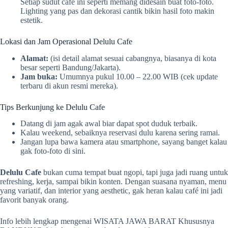
Setiap sudut café ini seperti memang didesain buat foto-foto.
Lighting yang pas dan dekorasi cantik bikin hasil foto makin
estetik.
Lokasi dan Jam Operasional Delulu Cafe
Alamat:
(isi detail alamat sesuai cabangnya, biasanya di kota
besar seperti Bandung/Jakarta).
Jam buka:
Umumnya pukul 10.00 – 22.00 WIB (cek update
terbaru di akun resmi mereka).
Tips Berkunjung ke Delulu Cafe
Datang di jam agak awal biar dapat spot duduk terbaik.
Kalau weekend, sebaiknya reservasi dulu karena sering ramai.
Jangan lupa bawa kamera atau smartphone, sayang banget kalau
gak foto-foto di sini.
Delulu Cafe
bukan cuma tempat buat ngopi, tapi juga jadi ruang untuk
refreshing, kerja, sampai bikin konten. Dengan suasana nyaman, menu
yang variatif, dan interior yang aesthetic, gak heran kalau café ini jadi
favorit banyak orang.
Info lebih lengkap mengenai WISATA JAWA BARAT Khususnya