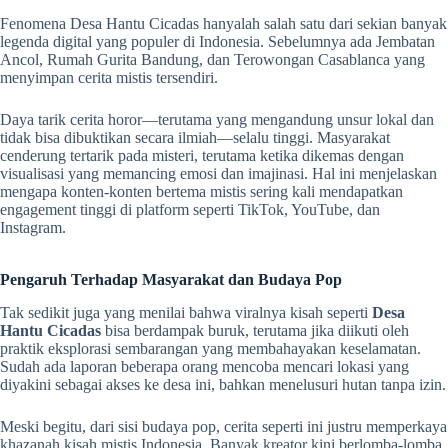
Fenomena Desa Hantu Cicadas hanyalah salah satu dari sekian banyak
legenda digital yang populer di Indonesia. Sebelumnya ada Jembatan
Ancol, Rumah Gurita Bandung, dan Terowongan Casablanca yang
menyimpan cerita mistis tersendiri.
Daya tarik cerita horor—terutama yang mengandung unsur lokal dan
tidak bisa dibuktikan secara ilmiah—selalu tinggi. Masyarakat
cenderung tertarik pada misteri, terutama ketika dikemas dengan
visualisasi yang memancing emosi dan imajinasi. Hal ini menjelaskan
mengapa konten-konten bertema mistis sering kali mendapatkan
engagement tinggi di platform seperti TikTok, YouTube, dan
Instagram.
Pengaruh Terhadap Masyarakat dan Budaya Pop
Tak sedikit juga yang menilai bahwa viralnya kisah seperti
Desa
Hantu Cicadas
bisa berdampak buruk, terutama jika diikuti oleh
praktik eksplorasi sembarangan yang membahayakan keselamatan.
Sudah ada laporan beberapa orang mencoba mencari lokasi yang
diyakini sebagai akses ke desa ini, bahkan menelusuri hutan tanpa izin.
Meski begitu, dari sisi budaya pop, cerita seperti ini justru memperkaya
khazanah kisah mistis Indonesia. Banyak kreator kini berlomba-lomba