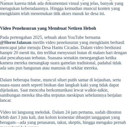
Namun karena tidak ada dokumentasi visual yang jelas, banyak yang
meragukan keberadaannya. Hingga kemudian muncul konten yang
mengklaim telah menemukan titik akses masuk ke desa ini.
Video Penelusuran yang Membuat Netizen Heboh
Pada pertengahan 2025, sebuah akun YouTube bernama
@HororJalanan
merilis video penelusuran yang mengklaim berhasil
mencapai jalur menuju Desa Hantu Cicadas. Dalam video berdurasi
hampir 20 menit itu, tim terlihat menyusuri hutan di malam hari dengan
alat pencahayaan terbatas. Suasana semakin menegangkan ketika
kamera mereka menangkap suara gamelan tradisional, padahal tidak
ada satu pun bangunan atau manusia di sekitar mereka.
Dalam beberapa frame, muncul siluet putih samar di kejauhan, serta
suara-suara aneh seperti bisikan dan langkah kaki yang tidak dapat
dijelaskan. Saat mencoba berkomunikasi lewat walkie-talkie,
sambungan mereka tiba-tiba terputus meskipun sebelumnya berjalan
lancar.
Video ini langsung meledak. Dalam 24 jam pertama, sudah ditonton
lebih dari 3 juta kali, dan kolom komentar dibanjiri tanggapan yang
beragam—ada yang penasaran, takut, skeptis, hingga mengaku pernah