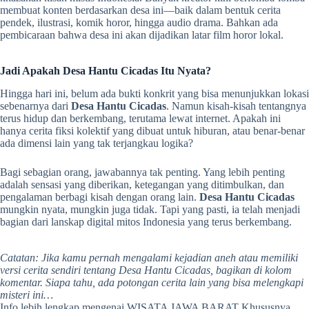
membuat konten berdasarkan desa ini—baik dalam bentuk cerita
pendek, ilustrasi, komik horor, hingga audio drama. Bahkan ada
pembicaraan bahwa desa ini akan dijadikan latar film horor lokal.
Jadi Apakah Desa Hantu Cicadas Itu Nyata?
Hingga hari ini, belum ada bukti konkrit yang bisa menunjukkan lokasi
sebenarnya dari
Desa Hantu Cicadas
. Namun kisah-kisah tentangnya
terus hidup dan berkembang, terutama lewat internet. Apakah ini
hanya cerita fiksi kolektif yang dibuat untuk hiburan, atau benar-benar
ada dimensi lain yang tak terjangkau logika?
Bagi sebagian orang, jawabannya tak penting. Yang lebih penting
adalah sensasi yang diberikan, ketegangan yang ditimbulkan, dan
pengalaman berbagi kisah dengan orang lain.
Desa Hantu Cicadas
mungkin nyata, mungkin juga tidak. Tapi yang pasti, ia telah menjadi
bagian dari lanskap digital mitos Indonesia yang terus berkembang.
Catatan: Jika kamu pernah mengalami kejadian aneh atau memiliki
versi cerita sendiri tentang Desa Hantu Cicadas, bagikan di kolom
komentar. Siapa tahu, ada potongan cerita lain yang bisa melengkapi
misteri ini…
Info lebih lengkap mengenai WISATA JAWA BARAT Khususnya