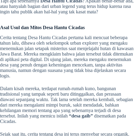
Tapi apa sebenarnya
Desa Hantu Cicadas
? Apakah benar-benar ada,
atau hanyalah bagian dari urban legend yang terus hidup karena rasa
ingin tahu publik akan hal-hal yang tak kasat mata?
Asal Usul dan Mitos Desa Hantu Cicadas
Cerita tentang Desa Hantu Cicadas pertama kali mencuat beberapa
tahun lalu, dibawa oleh sekelompok urban explorer yang mengaku
menemukan jalan setapak misterius saat menjelajahi hutan di kawasan
Jawa Barat. Mereka mengklaim bahwa jalan tersebut tidak ditemukan
di aplikasi peta digital. Di ujung jalan, mereka mengaku menemukan
desa yang penuh dengan keheningan mencekam, tanpa aktivitas
manusia, namun dengan suasana yang tidak bisa dijelaskan secara
logis.
Dalam kisah mereka, terdapat rumah-rumah kuno, bangunan
tradisional yang tampak seperti baru ditinggalkan, dan perasaan
diawasi sepanjang waktu. Tak lama setelah mereka kembali, sebagian
dari mereka mengalami mimpi buruk, sakit mendadak, bahkan
kehilangan memori tentang apa yang sebenarnya terjadi di desa
tersebut. Inilah yang memicu istilah
“desa gaib”
disematkan pada
Cicadas.
Sejak saat itu, cerita tentang desa ini terus menyebar secara organik.