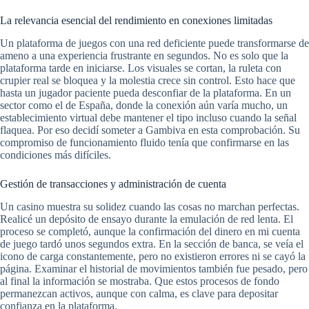
La relevancia esencial del rendimiento en conexiones limitadas
Un plataforma de juegos con una red deficiente puede transformarse de
ameno a una experiencia frustrante en segundos. No es solo que la
plataforma tarde en iniciarse. Los visuales se cortan, la ruleta con
crupier real se bloquea y la molestia crece sin control. Esto hace que
hasta un jugador paciente pueda desconfiar de la plataforma. En un
sector como el de España, donde la conexión aún varía mucho, un
establecimiento virtual debe mantener el tipo incluso cuando la señal
flaquea. Por eso decidí someter a Gambiva en esta comprobación. Su
compromiso de funcionamiento fluido tenía que confirmarse en las
condiciones más difíciles.
Gestión de transacciones y administración de cuenta
Un casino muestra su solidez cuando las cosas no marchan perfectas.
Realicé un depósito de ensayo durante la emulación de red lenta. El
proceso se completó, aunque la confirmación del dinero en mi cuenta
de juego tardó unos segundos extra. En la sección de banca, se veía el
icono de carga constantemente, pero no existieron errores ni se cayó la
página. Examinar el historial de movimientos también fue pesado, pero
al final la información se mostraba. Que estos procesos de fondo
permanezcan activos, aunque con calma, es clave para depositar
confianza en la plataforma.