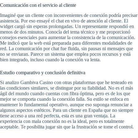
Comunicación con el servicio al cliente
Imaginé que un cliente con inconvenientes de conexión podría precisar
asistencia. Por eso ensayé el chat en vivo de atención al cliente. El
widget cargó sin esperas prolongadas. Un representante respondió en
menos de dos minutos. Conocía del tema técnico y me proporcionó
consejos esenciales para aumentar la consistencia de la comunicación.
Me indicó que la web está preparada para diferentes modalidades de
red. La comunicación por chat fue fluida, sin pausas ni mensajes que
no se enviaran. Parece un sistema que emplea pocos recursos y está
bien integrado, incluso cuando la conexión va lenta.
Estudio comparativo y conclusión definitiva
Si analizo Gambiva Casino con otras plataformas que he testeado en
las condiciones similares, se distingue por su fiabilidad. No es el más
ágil del mundo cuando cuentas con fibra óptima, pero es de los que
mejor se comporta cuando la conexión falla. Su estilo se enfoca en
mantener lo fundamental operativo, aunque eso suponga renunciar a
algunos aspectos estéticos. Para un cliente en España que no siempre
tiene acceso a una red perfecta, esta es una gran ventaja. La
experiencia con mala conexión no es la ideal, pero es totalmente
aceptable. Te posibilita jugar sin que la frustración se tome el control.