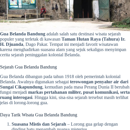
Gua Belanda Bandung
adalah salah satu destinasi wisata sejarah
populer yang terletak di kawasan
Taman Hutan Raya (Tahura) Ir.
H. Djuanda
, Dago Pakar. Tempat ini menjadi favorit wisatawan
karena menghadirkan suasana alam yang sejuk sekaligus menyimpan
cerita sejarah peninggalan kolonial Belanda.
Sejarah Gua Belanda Bandung
Gua Belanda dibangun pada tahun 1918 oleh pemerintah kolonial
Belanda. Awalnya digunakan sebagai
terowongan penyalur air dari
Sungai Cikapundung
, kemudian pada masa Perang Dunia II berubah
fungsi menjadi
markas pertahanan militer, pusat komunikasi, serta
ruang interogasi
. Hingga kini, sisa-sisa sejarah tersebut masih terlihat
jelas di lorong-lorong gua.
Daya Tarik Wisata Gua Belanda Bandung
Suasana Mistis dan Sejarah
– Lorong gua gelap dengan
dinding batu menambah nuansa misterius.