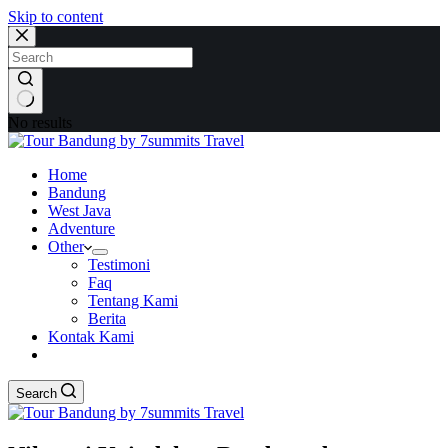
Skip to content
No results
Home
Bandung
West Java
Adventure
Other
Testimoni
Faq
Tentang Kami
Berita
Kontak Kami
Search