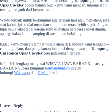
tempat penyewaan tenda. Area hutan belakang
Kampung Cai Ranca
Upas Ciwidey
cocok banget buat kamu yang mencari suasana lebih
tenang dan jauh dari keramaian.
Waktu terbaik untuk berkunjung adalah pagi hari atau menjelang sore,
saat kabut tipis mulai turun dan suhu udara terasa lebih sejuk. Jangan
lupa bawa jaket tebal karena suhu di malam hari bisa sangat dingin,
apalagi kalau kamu camping di area hutan belakang.
Kalau kamu mencari tempat wisata alam di Bandung yang lengkap—
camping, alam, dan pengalaman interaksi dengan satwa—
Kampung
Cai Ranca Upas Ciwidey
bisa jadi pilihan terbaik.
Info lebih lengkap mengenai WISATA JAWA BARAT Khususnya
BANDUNG, bisa kunjungi
tourbandung.co.id
atau
hubungi
Whatsapp
dan
E-Mail
kami
Leave a Reply