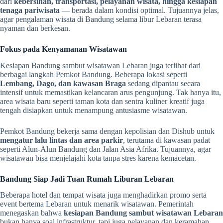
dari
kebersihan, transportasi, pelayanan wisata, hingga kesiapan
tenaga pariwisata
— berada dalam kondisi optimal. Tujuannya jelas,
agar pengalaman wisata di Bandung selama libur Lebaran terasa
nyaman dan berkesan.
Fokus pada Kenyamanan Wisatawan
Kesiapan Bandung sambut wisatawan Lebaran juga terlihat dari
berbagai langkah Pemkot Bandung. Beberapa lokasi seperti
Lembang, Dago, dan kawasan Braga
sedang dipantau secara
intensif untuk memastikan kelancaran arus pengunjung. Tak hanya itu,
area wisata baru seperti taman kota dan sentra kuliner kreatif juga
tengah disiapkan untuk menampung antusiasme wisatawan.
Pemkot Bandung bekerja sama dengan kepolisian dan Dishub untuk
mengatur lalu lintas dan area parkir
, terutama di kawasan padat
seperti Alun-Alun Bandung dan Jalan Asia Afrika. Tujuannya, agar
wisatawan bisa menjelajahi kota tanpa stres karena kemacetan.
Bandung Siap Jadi Tuan Rumah Liburan Lebaran
Beberapa hotel dan tempat wisata juga menghadirkan promo serta
event bertema Lebaran untuk menarik wisatawan. Pemerintah
menegaskan bahwa
kesiapan Bandung sambut wisatawan Lebaran
bukan hanya soal infrastruktur, tapi juga pelayanan dan keramahan