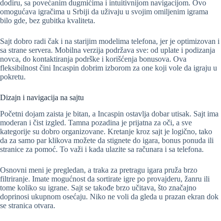
dodiru, sa povećanim dugmićima i intuitivnijom navigacijom. Ovo
omogućava igračima u Srbiji da uživaju u svojim omiljenim igrama
bilo gde, bez gubitka kvaliteta.
Sajt dobro radi čak i na starijim modelima telefona, jer je optimizovan i
sa strane servera. Mobilna verzija podržava sve: od uplate i podizanja
novca, do kontaktiranja podrške i korišćenja bonusova. Ova
fleksibilnost čini Incaspin dobrim izborom za one koji vole da igraju u
pokretu.
Dizajn i navigacija na sajtu
Početni dojam zaista je bitan, a Incaspin ostavlja dobar utisak. Sajt ima
moderan i čist izgled. Tamna pozadina je prijatna za oči, a sve
kategorije su dobro organizovane. Kretanje kroz sajt je logično, tako
da za samo par klikova možete da stignete do igara, bonus ponuda ili
stranice za pomoć. To važi i kada ulazite sa računara i sa telefona.
Osnovni meni je pregledan, a traka za pretragu igara pruža brzo
filtriranje. Imate mogućnost da sortirate igre po provajderu, žanru ili
tome koliko su igrane. Sajt se takođe brzo učitava, što značajno
doprinosi ukupnom osećaju. Niko ne voli da gleda u prazan ekran dok
se stranica otvara.