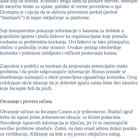
alate koji su korisni. Korisnici mogu sami da postave dnevne, nedeljne
ili mesečne limite za uplate, gubitke ili vreme provedeno u igri.
Dostupna je i opcija da se aktivira privremeni prekid (period
“hladnjače”) ili trajno isključenje sa platforme.
Sajt transparentno pokazuje informacije o šansama za dobitak u
pojedinim igrama i pruža linkove ka organizacijama koje pomažu
osobama sa problemima kockanja. Ovi linkovi su lako pristupačni,
obično u podnožju svake stranice. Ovakav pristup obezbeđuje
korisnike i pridonosi ozbiljnom i etičkom poslovanju kasina.
Zaposleni u podršci su trenirani da prepoznaju potencijalne znake
problema i da pruže odgovarajuće informacije. Bonus ponude se
distribuiraju uzimajući u obzir postavljena ograničenja korisnika. Ovaj
celokupan okvir ukazuje da je dobrobit igrača zaista bitan deo iskustva
koje Incaspin želi da pruži.
Otvaranje i provera računa
Otvaranje računa na Incaspin Casino-u je jednostavno. Budući igrač
treba da ispuni jedan jednostavan obrazac sa ličnim podacima.
Navođenje ispravnih informacija je ključan, jer će to onemogućiti
suvišne probleme ubuduće. Zatim, na datu email adresu dolazi poruka
za verifikaciju. Kliktanje na link u toj poruci otključava nalog.