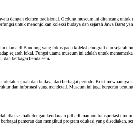
atu dengan elemen tradisional. Gedung museum ini dirancang untuk m
erfungsi untuk menonjolkan koleksi budaya dan sejarah Jawa Barat yan
 utama di Bandung yang fokus pada koleksi etnografi dan sejarah bu
adap sejarah lokal. Fungsi utama museum ini adalah untuk memamerkan
l, dan berbagai benda seni.
p artefak sejarah dan budaya dari berbagai periode. Keistimewaann
uktur dan informasi yang mendetail. Museum ini juga berperan penting 
h diakses baik dengan kendaraan pribadi maupun transportasi umum. 
hi berbagai pameran dan mengikuti program edukasi yang disediakan, 