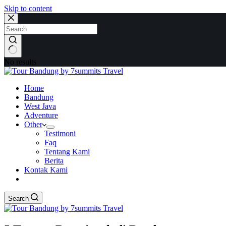
Skip to content
No results
Home
Bandung
West Java
Adventure
Other
Testimoni
Faq
Tentang Kami
Berita
Kontak Kami
Search