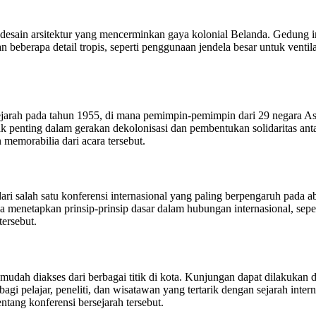
desain arsitektur yang mencerminkan gaya kolonial Belanda. Gedung 
eberapa detail tropis, seperti penggunaan jendela besar untuk ventilas
rsejarah pada tahun 1955, di mana pemimpin-pemimpin dari 29 negara
 penting dalam gerakan dekolonisasi dan pembentukan solidaritas anta
emorabilia dari acara tersebut.
 dari salah satu konferensi internasional yang paling berpengaruh pada
a menetapkan prinsip-prinsip dasar dalam hubungan internasional, seper
tersebut.
mudah diakses dari berbagai titik di kota. Kunjungan dapat dilakukan
agi pelajar, peneliti, dan wisatawan yang tertarik dengan sejarah inte
tang konferensi bersejarah tersebut.