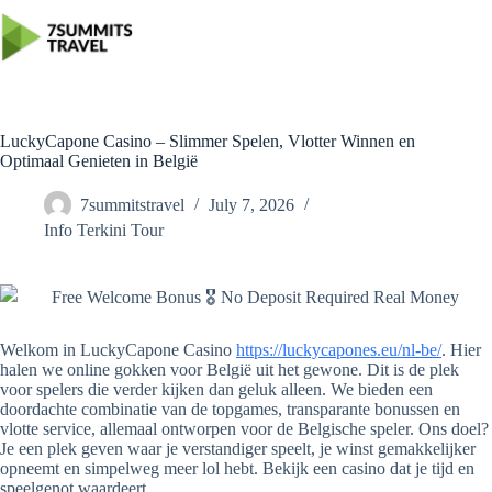
Skip
to
content
LuckyCapone Casino – Slimmer Spelen, Vlotter Winnen en
Optimaal Genieten in België
7summitstravel
July 7, 2026
Info Terkini Tour
Welkom in LuckyCapone Casino
https://luckycapones.eu/nl-be/
. Hier
halen we online gokken voor België uit het gewone. Dit is de plek
voor spelers die verder kijken dan geluk alleen. We bieden een
doordachte combinatie van de topgames, transparante bonussen en
vlotte service, allemaal ontworpen voor de Belgische speler. Ons doel?
Je een plek geven waar je verstandiger speelt, je winst gemakkelijker
opneemt en simpelweg meer lol hebt. Bekijk een casino dat je tijd en
speelgenot waardeert.