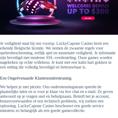
Je veiligheid staat bij ons voorop. LuckyCapone Casino bezit een
erkende Belgische licentie. We nemen de zwaarste regels voor
spelersbescherming, eerlijk spel en monetaire veiligheid. Je informatie
zijn beveiligd met moderne SSL-versleuteling. Onze games worden
nagekeken op echte willekeur. Je kunt met een kalm hart gokken in
een setting die volledig beveiligd en betrouwbaar is.
Een Ongeëvenaarde Klantenondersteuning
We helpen je met plezier. Ons ondersteuningsteam spreekt de
plaatselijke talen en is voor je klaar via live chat en e-mail. Ze geven
antwoord op je vragen snel en behulpzaam. Betreft het je account,
bonusvoorwaarden of een technisch probleem, wij zoeken een
oplossing. LuckyCapone Casino beschouwt een goede service
minstens zo belangrijk als een goede gamecollectie.