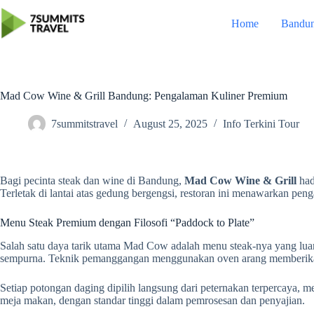
Skip
to
Home
Bandu
content
Mad Cow Wine & Grill Bandung: Pengalaman Kuliner Premium
7summitstravel
August 25, 2025
Info Terkini Tour
Bagi pecinta steak dan wine di Bandung,
Mad Cow Wine & Grill
had
Terletak di lantai atas gedung bergengsi, restoran ini menawarkan pe
Menu Steak Premium dengan Filosofi “Paddock to Plate”
Salah satu daya tarik utama Mad Cow adalah menu steak-nya yang luar
sempurna. Teknik pemanggangan menggunakan oven arang memberika
Setiap potongan daging dipilih langsung dari peternakan terpercaya, 
meja makan, dengan standar tinggi dalam pemrosesan dan penyajian.