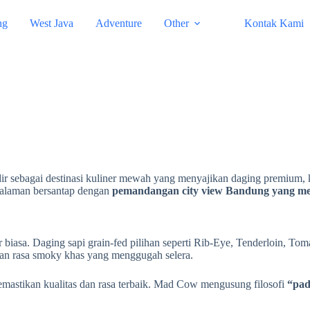
ng
West Java
Adventure
Other
Kontak Kami
ir sebagai destinasi kuliner mewah yang menyajikan daging premium, k
ngalaman bersantap dengan
pemandangan city view Bandung yang 
 biasa. Daging sapi grain-fed pilihan seperti Rib-Eye, Tenderloin, T
n rasa smoky khas yang menggugah selera.
memastikan kualitas dan rasa terbaik. Mad Cow mengusung filosofi
“pad