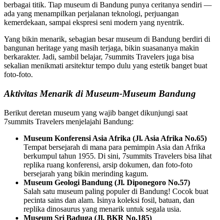
berbagai titik. Tiap museum di Bandung punya ceritanya sendiri —
ada yang menampilkan perjalanan teknologi, perjuangan
kemerdekaan, sampai ekspresi seni modern yang nyentrik.
Yang bikin menarik, sebagian besar museum di Bandung berdiri di
bangunan heritage yang masih terjaga, bikin suasananya makin
berkarakter. Jadi, sambil belajar, 7summits Travelers juga bisa
sekalian menikmati arsitektur tempo dulu yang estetik banget buat
foto-foto.
Aktivitas Menarik di Museum-Museum Bandung
Berikut deretan museum yang wajib banget dikunjungi saat
7summits Travelers menjelajahi Bandung:
Museum Konferensi Asia Afrika (Jl. Asia Afrika No.65)
Tempat bersejarah di mana para pemimpin Asia dan Afrika
berkumpul tahun 1955. Di sini, 7summits Travelers bisa lihat
replika ruang konferensi, arsip dokumen, dan foto-foto
bersejarah yang bikin merinding kagum.
Museum Geologi Bandung (Jl. Diponegoro No.57)
Salah satu museum paling populer di Bandung! Cocok buat
pecinta sains dan alam. Isinya koleksi fosil, batuan, dan
replika dinosaurus yang menarik untuk segala usia.
Museum Sri Baduga (Jl. BKR No.185)