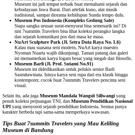
Museum ini jadi tempat terbaik buat memahami sejarah dan
kebudayaan Jawa Barat. Dari artefak kuno, alat musik
tradisional, sampai diorama kehidupan Sunda tempo dulu.
Museum Pos Indonesia (Kompleks Gedung Sate)
Siapa sangka urusan surat-menyurat bisa semenarik ini? Di
sini 7summits Travelers bisa lihat koleksi perangko langka
dan sejarah komunikasi pos dari masa ke masa.
NuArt Sculpture Park (Jl. Setra Duta Raya No. L6)
Kalau mau suasana seni modern, NuArt karya maestro
Nyoman Nuarta wajib dikunjungi. Taman patung dan galeri
ini memamerkan karya logam besar yang megah dan filosofis.
Museum Barli (Jl. Prof. Sutami No.91)
Museum ini didedikasikan untuk pelukis senior Barli
Sasmitawinata. Isinya karya seni rupa dari era klasik hingga
kontemporer, cocok buat 7summits Travelers pencinta seni
visual.
Selain itu, ada juga
Museum Mandala Wangsit Siliwangi
yang
penuh koleksi perjuangan TNI, dan
Museum Pendidikan Nasional
UPI
yang menyoroti sejarah pendidikan Indonesia. Semua punya
karakter berbeda tapi sama-sama memperkaya wawasan.
Tips Buat 7summits Travelers yang Mau Keliling
Museum di Bandung