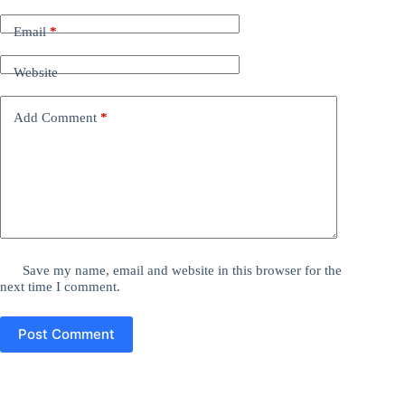
Email
*
Website
Add Comment
*
Save my name, email and website in this browser for the
next time I comment.
Post Comment