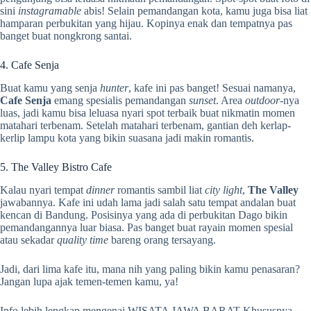
sini
instagramable
abis! Selain pemandangan kota, kamu juga bisa liat
hamparan perbukitan yang hijau. Kopinya enak dan tempatnya pas
banget buat nongkrong santai.
4. Cafe Senja
Buat kamu yang senja
hunter
, kafe ini pas banget! Sesuai namanya,
Cafe Senja
emang spesialis pemandangan
sunset
. Area
outdoor
-nya
luas, jadi kamu bisa leluasa nyari spot terbaik buat nikmatin momen
matahari terbenam. Setelah matahari terbenam, gantian deh kerlap-
kerlip lampu kota yang bikin suasana jadi makin romantis.
5. The Valley Bistro Cafe
Kalau nyari tempat
dinner
romantis sambil liat
city light
,
The Valley
jawabannya. Kafe ini udah lama jadi salah satu tempat andalan buat
kencan di Bandung. Posisinya yang ada di perbukitan Dago bikin
pemandangannya luar biasa. Pas banget buat rayain momen spesial
atau sekadar
quality time
bareng orang tersayang.
Jadi, dari lima kafe itu, mana nih yang paling bikin kamu penasaran?
Jangan lupa ajak temen-temen kamu, ya!
Info lebih lengkap mengenai WISATA JAWA BARAT Khususnya