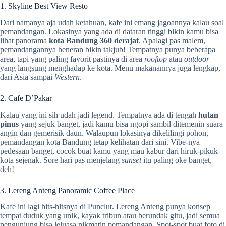
1. Skyline Best View Resto
Dari namanya aja udah ketahuan, kafe ini emang jagoannya kalau soal
pemandangan. Lokasinya yang ada di dataran tinggi bikin kamu bisa
lihat panorama
kota Bandung 360 derajat
. Apalagi pas malem,
pemandangannya beneran bikin takjub! Tempatnya punya beberapa
area, tapi yang paling favorit pastinya di area
rooftop
atau
outdoor
yang langsung menghadap ke kota. Menu makanannya juga lengkap,
dari Asia sampai
Western
.
2. Cafe D’Pakar
Kalau yang ini sih udah jadi legend. Tempatnya ada di tengah
hutan
pinus
yang sejuk banget, jadi kamu bisa ngopi sambil ditemenin suara
angin dan gemerisik daun. Walaupun lokasinya dikelilingi pohon,
pemandangan kota Bandung tetap kelihatan dari sini. Vibe-nya
pedesaan banget, cocok buat kamu yang mau kabur dari hiruk-pikuk
kota sejenak. Sore hari pas menjelang
sunset
itu paling oke banget,
deh!
3. Lereng Anteng Panoramic Coffee Place
Kafe ini lagi hits-hitsnya di Punclut. Lereng Anteng punya konsep
tempat duduk yang unik, kayak tribun atau berundak gitu, jadi semua
pengunjung bisa leluasa nikmatin pemandangan. Spot-spot buat foto di