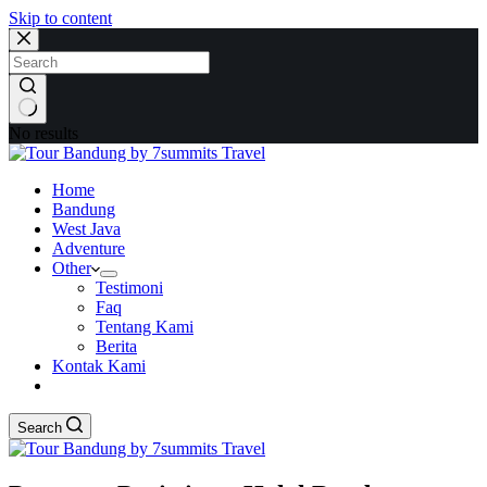
Skip to content
No results
Home
Bandung
West Java
Adventure
Other
Testimoni
Faq
Tentang Kami
Berita
Kontak Kami
Search