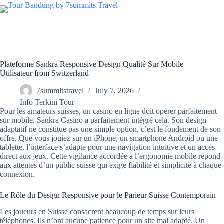
Skip
to
content
Plateforme Sankra Responsive Design Qualité Sur Mobile
Utilisateur from Switzerland
7summitstravel
July 7, 2026
Info Terkini Tour
Pour les amateurs suisses, un casino en ligne doit opérer parfaitement
sur mobile. Sankra Casino a parfaitement intégré cela. Son design
adaptatif ne constitue pas une simple option, c’est le fondement de son
offre. Que vous jouiez sur un iPhone, un smartphone Android ou une
tablette, l’interface s’adapte pour une navigation intuitive et un accès
direct aux jeux. Cette vigilance accordée à l’ergonomie mobile répond
aux attentes d’un public suisse qui exige fiabilité et simplicité à chaque
connexion.
Le Rôle du Design Responsive pour le Parieur Suisse Contemporain
Les joueurs en Suisse consacrent beaucoup de temps sur leurs
téléphones. Ils n’ont aucune patience pour un site mal adapté. Un