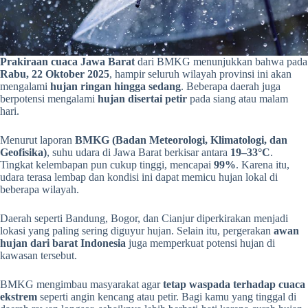
Prakiraan cuaca Jawa Barat
dari BMKG menunjukkan bahwa pada
Rabu, 22 Oktober 2025
, hampir seluruh wilayah provinsi ini akan
mengalami
hujan ringan hingga sedang
. Beberapa daerah juga
berpotensi mengalami
hujan disertai petir
pada siang atau malam
hari.
Menurut laporan
BMKG (Badan Meteorologi, Klimatologi, dan
Geofisika)
, suhu udara di Jawa Barat berkisar antara
19–33°C
.
Tingkat kelembapan pun cukup tinggi, mencapai
99%
. Karena itu,
udara terasa lembap dan kondisi ini dapat memicu hujan lokal di
beberapa wilayah.
Daerah seperti Bandung, Bogor, dan Cianjur diperkirakan menjadi
lokasi yang paling sering diguyur hujan. Selain itu, pergerakan
awan
hujan dari barat Indonesia
juga memperkuat potensi hujan di
kawasan tersebut.
BMKG mengimbau masyarakat agar
tetap waspada terhadap cuaca
ekstrem
seperti angin kencang atau petir. Bagi kamu yang tinggal di