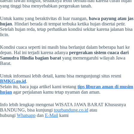
daerah rawan longsor, sebaiknya lebih berhati-hati karena curah hujan
yang tinggi bisa menyebabkan pergerakan tanah.
Untuk kamu yang beraktivitas di luar ruangan,
bawa payung atau jas
hujan
. Hindari berada di tempat terbuka ketika hujan disertai petir.
Setelah hujan reda, tetap perhatikan kondisi sekitar karena jalanan bisa
licin.
Kondisi cuaca seperti ini masih bisa berlanjut dalam beberapa hari ke
depan. Hal ini terjadi karena adanya
pergerakan sistem cuaca dari
Samudra Hindia bagian barat
yang memengaruhi wilayah Jawa
Barat.
Untuk informasi lebih detail, kamu bisa mengunjungi situs resmi
BMKG.go.id
.
Selain itu, baca juga artikel kami tentang
tips liburan aman di musim
hujan
agar perjalanan kamu tetap nyaman dan aman.
Info lebih lengkap mengenai WISATA JAWA BARAT Khususnya
BANDUNG, bisa kunjungi
tourbandung.co.id
atau
hubungi
Whatsapp
dan
E-Mail
kami