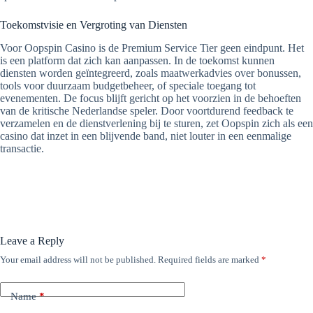
Toekomstvisie en Vergroting van Diensten
Voor Oopspin Casino is de Premium Service Tier geen eindpunt. Het
is een platform dat zich kan aanpassen. In de toekomst kunnen
diensten worden geïntegreerd, zoals maatwerkadvies over bonussen,
tools voor duurzaam budgetbeheer, of speciale toegang tot
evenementen. De focus blijft gericht op het voorzien in de behoeften
van de kritische Nederlandse speler. Door voortdurend feedback te
verzamelen en de dienstverlening bij te sturen, zet Oopspin zich als een
casino dat inzet in een blijvende band, niet louter in een eenmalige
transactie.
Leave a Reply
Your email address will not be published.
Required fields are marked
*
Name
*