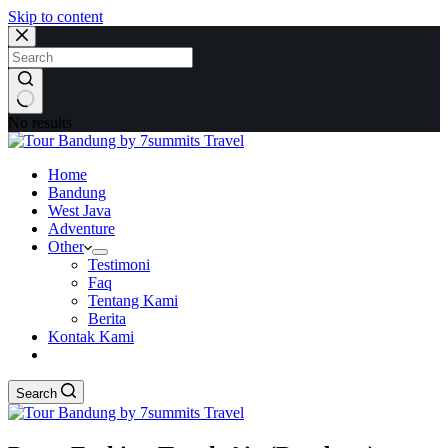
Skip to content
No results
Home
Bandung
West Java
Adventure
Other
Testimoni
Faq
Tentang Kami
Berita
Kontak Kami
Search