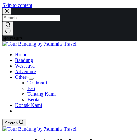
Skip to content
No results
Home
Bandung
West Java
Adventure
Other
Testimoni
Faq
Tentang Kami
Berita
Kontak Kami
Search