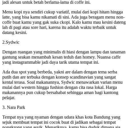
jadi alesan untuk betah berlama-lama di coffe ini.
Menu kopi nya sendiri cukup variatif, mulai dari kopi hitam hingga
latte, yang bisa kamu nikamati di sini. Ada juga beragam menu non-
coffe buat kamu yang gak suka ckopi. Kalo kamu mau kesini dateng
lah di pagi atau sore hari, karena itu adalah waktu terbaik untuk
datang kesini.
2.Sydwic
Dengan ruangan yang minimalis di hiasi dengan lampu dan tanaman
gantung seakan menambah kesan teduh dan homey. Nuansa caffe
yang instagrammable jadi daya tarik utama tempat ini.
Ada dua spot yang berbeda, yakni are dalam dengan tema serba
putih dan are terbuka dengan konsep scandinavian yang sangat
kental terasa. Soal makanannya, Sydwic menawarkan varian menu
mulai dari western hingga fushion dengan cita rasa lokal. Harga
makanannya pun cukup bersahabat sehingga aman bagi kantong
pelajar.
3. Nara Park
Tempat nya yang nyaman dengan udara khas kota Bandung yang
sejuk membuat tempat ini cocok buat di jadikan sebagai tempat
nongkrong yang asyik. Menariknya, kamu bisa duduk dimana aja