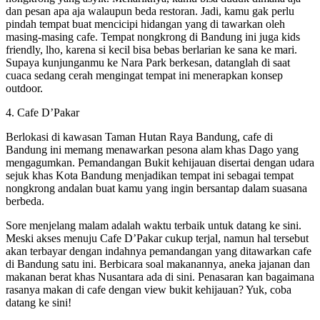
dan pesan apa aja walaupun beda restoran. Jadi, kamu gak perlu
pindah tempat buat mencicipi hidangan yang di tawarkan oleh
masing-masing cafe. Tempat nongkrong di Bandung ini juga kids
friendly, lho, karena si kecil bisa bebas berlarian ke sana ke mari.
Supaya kunjunganmu ke Nara Park berkesan, datanglah di saat
cuaca sedang cerah mengingat tempat ini menerapkan konsep
outdoor.
4. Cafe D’Pakar
Berlokasi di kawasan Taman Hutan Raya Bandung, cafe di
Bandung ini memang menawarkan pesona alam khas Dago yang
mengagumkan. Pemandangan Bukit kehijauan disertai dengan udara
sejuk khas Kota Bandung menjadikan tempat ini sebagai tempat
nongkrong andalan buat kamu yang ingin bersantap dalam suasana
berbeda.
Sore menjelang malam adalah waktu terbaik untuk datang ke sini.
Meski akses menuju Cafe D’Pakar cukup terjal, namun hal tersebut
akan terbayar dengan indahnya pemandangan yang ditawarkan cafe
di Bandung satu ini. Berbicara soal makanannya, aneka jajanan dan
makanan berat khas Nusantara ada di sini. Penasaran kan bagaimana
rasanya makan di cafe dengan view bukit kehijauan? Yuk, coba
datang ke sini!