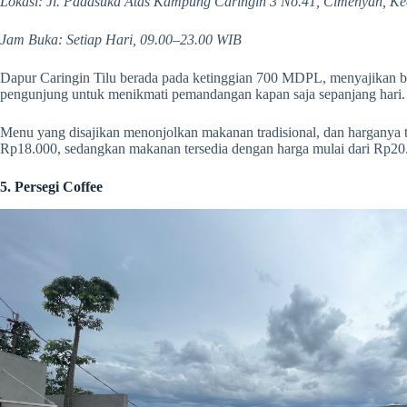
Lokasi: Jl. Padasuka Atas Kampung Caringin 3 No.41, Cimenyan, K
Jam Buka: Setiap Hari, 09.00–23.00 WIB
Dapur Caringin Tilu berada pada ketinggian 700 MDPL, menyajikan b
pengunjung untuk menikmati pemandangan kapan saja sepanjang hari.
Menu yang disajikan menonjolkan makanan tradisional, dan harganya t
Rp18.000, sedangkan makanan tersedia dengan harga mulai dari Rp20
5. Persegi Coffee