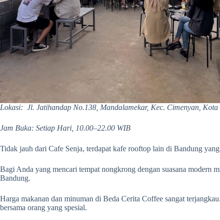
Lokasi: Jl. Jatihandap No.138, Mandalamekar, Kec. Cimenyan, Kota
Jam Buka: Setiap Hari, 10.00–22.00 WIB
Tidak jauh dari Cafe Senja, terdapat kafe rooftop lain di Bandung yan
Bagi Anda yang mencari tempat nongkrong dengan suasana modern minim
Bandung.
Harga makanan dan minuman di Beda Cerita Coffee sangat terjangka
bersama orang yang spesial.