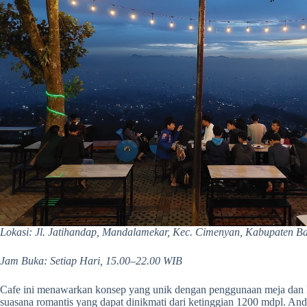
Lokasi: Jl. Jatihandap, Mandalamekar, Kec. Cimenyan, Kabupaten B
Jam Buka: Setiap Hari, 15.00–22.00 WIB
Cafe ini menawarkan konsep yang unik dengan penggunaan meja dan ku
suasana romantis yang dapat dinikmati dari ketinggian 1200 mdpl. An