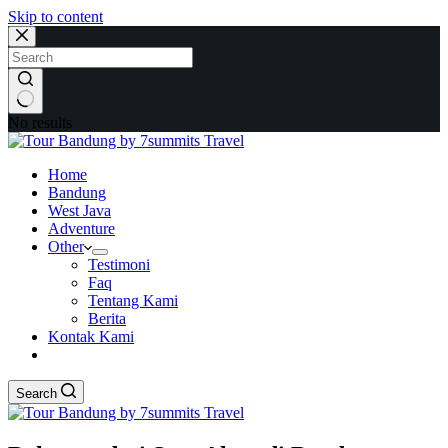
Skip to content
No results
Home
Bandung
West Java
Adventure
Other
Testimoni
Faq
Tentang Kami
Berita
Kontak Kami
Search