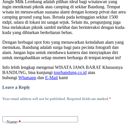
Jungle Milk Lembang adalah pilihan ideal bagi wisatawan yang
ingin menikmati piknik atau camping di sekitar Bandung. Tempat
wisata ini menawarkan suasana alami dengan konsep privat dan area
camping ground yang luas. Berada pada ketinggian sekitar 1500
mdpl, udara di lokasi ini sangat sejuk. Selain itu, pengunjung juga
bisa melakukan piknik sambil melihat dan berinteraksi dengan kuda-
kuda yang dibiarkan berkeliaran bebas.
Dengan berbagai spot foto yang menawarkan keindahan alam yang
memukau, Bandung adalah surga bagi para pecinta fotografi dan
alam. Jangan lupa untuk membawa kamera dan menyiapkan diri
untuk mengabadikan setiap momen berharga di tempat-tempat ini!
Info lebih lengkap mengenai WISATA JAWA BARAT Khususnya
BANDUNG, bisa kunjungi
tourbandung.co.id
atau
hubungi
Whatsapp
dan
E-Mail
kami
Leave a Reply
Your email address will not be published.
Required fields are marked
*
Name
*