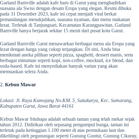
Garland Barnville adalah kafe baru di Garut yang menghadirkan
suasana ala Swiss dengan desain Eropa yang elegan. Resmi dibuka
pada 31 Desember 2023, kafe ini cepat menjadi viral berkat
pemandangan menakjubkan, suasana nyaman, dan menu makanan
lezat. Terletak di Tanjungsari, Kecamatan Karangpawitan, Garland
Barnville hanya berjarak sekitar 15 menit dari pusat kota Garut.
Garland Barnville Garut menawarkan berbagai menu ala Eropa yang
lezat dengan harga yang cukup terjangkau. Di sini, Anda bisa
menikmati aneka pilihan seperti pizza, spaghetti, dessert manis, serta
berbagai minuman seperti kopi, non-coffee, mocktail, ice blend, dan
soda-based. Kafe ini menyediakan banyak varian yang akan
memuaskan selera Anda.
2.
Kebun Mawar
Lokasi: Jl. Raya Kamojang No.KM. 5, Sukakarya, Kec. Samarang,
Kabupaten Garut, Jawa Barat 44161
Kebun Mawar Situhapa adalah sebuah taman yang telah mekar sejak
tahun 2012. Didirikan oleh sepasang pengumpul bunga, taman ini
terletak pada ketinggian 1.100 meter di atas permukaan laut dan
dikelilingi oleh pegunungan seperti Gunung Guntur, Gunung Cikuray,