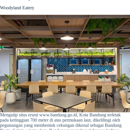
Woodyland Eatery
Mengutip situs resmi www.bandung.go.id, Kota Bandung terletak
pada ketinggian 700 meter di atas permukaan laut, dikelilingi oleh
pegunungan yang membentuk cekungan dikenal sebagai Bandung