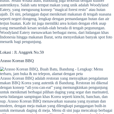
Basin. Selain wisata alam, Bandung juga terkenal dengan kuliner
autentiknya. Salah satu tempat makan yang unik adalah Woodyland
Eatery, yang mengusung konsep “magical forest resto” atau hutan
ajaib. Di sini, pelanggan dapat menikmati makanan di tengah suasana
seperti negeri dongeng, lengkap dengan pemandangan hutan dan air
terjun buatan. Kafe ini juga memiliki area kolam dengan efek asap
yang menambah kesan seolah-olah berada di tengah pegunungan.
Woodyland Eatery menawarkan berbagai menu, dari hidangan khas
Indonesia hingga makanan Barat, serta menyediakan banyak spot foto
menarik bagi pengunjung.
Lokasi : Jl. Anggrek No.59
Arasso Korean BBQ
Arasso Korean BBQ adalah restoran yang menyajikan pengalaman
makan BBQ Korea yang autentik di Bandung. Restoran ini dikenal
dengan konsep “all-you-can-eat” yang memungkinkan pengunjung
untuk menikmati berbagai pilihan daging yang segar dan marinated,
serta hidangan sampingan khas Korea seperti kimchi, banchan, dan
sup. Arasso Korean BBQ menawarkan suasana yang nyaman dan
modern, dengan meja makan yang dilengkapi panggangan built-in
untuk memasak daging di meja. Menu di sini juga mencakup berbagai