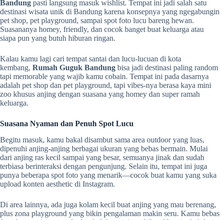
Bandung
pasti langsung masuk wishlist. Tempat ini jadi salah satu
destinasi wisata unik di Bandung karena konsepnya yang ngegabungin
pet shop, pet playground, sampai spot foto lucu bareng hewan.
Suasananya homey, friendly, dan cocok banget buat keluarga atau
siapa pun yang butuh hiburan ringan.
Kalau kamu lagi cari tempat santai dan lucu-lucuan di kota
kembang,
Rumah Guguk Bandung
bisa jadi destinasi paling random
tapi memorable yang wajib kamu cobain. Tempat ini pada dasarnya
adalah pet shop dan pet playground, tapi vibes-nya berasa kaya mini
zoo khusus anjing dengan suasana yang homey dan super ramah
keluarga.
Suasana Nyaman dan Penuh Spot Lucu
Begitu masuk, kamu bakal disambut sama area outdoor yang luas,
dipenuhi anjing-anjing berbagai ukuran yang bebas bermain. Mulai
dari anjing ras kecil sampai yang besar, semuanya jinak dan sudah
terbiasa berinteraksi dengan pengunjung. Selain itu, tempat ini juga
punya beberapa spot foto yang menarik—cocok buat kamu yang suka
upload konten aesthetic di Instagram.
Di area lainnya, ada juga kolam kecil buat anjing yang mau berenang,
plus zona playground yang bikin pengalaman makin seru. Kamu bebas