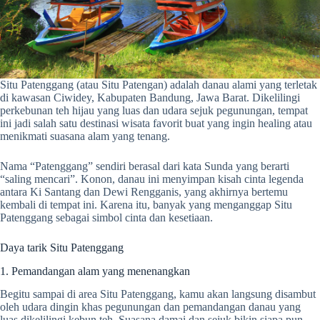
Situ Patenggang (atau Situ Patengan) adalah danau alami yang terletak
di kawasan Ciwidey, Kabupaten Bandung, Jawa Barat. Dikelilingi
perkebunan teh hijau yang luas dan udara sejuk pegunungan, tempat
ini jadi salah satu destinasi wisata favorit buat yang ingin healing atau
menikmati suasana alam yang tenang.
Nama “Patenggang” sendiri berasal dari kata Sunda yang berarti
“saling mencari”. Konon, danau ini menyimpan kisah cinta legenda
antara Ki Santang dan Dewi Rengganis, yang akhirnya bertemu
kembali di tempat ini. Karena itu, banyak yang menganggap Situ
Patenggang sebagai simbol cinta dan kesetiaan.
Daya tarik Situ Patenggang
1. Pemandangan alam yang menenangkan
Begitu sampai di area Situ Patenggang, kamu akan langsung disambut
oleh udara dingin khas pegunungan dan pemandangan danau yang
luas dikelilingi kebun teh. Suasana damai dan sejuk bikin siapa pun