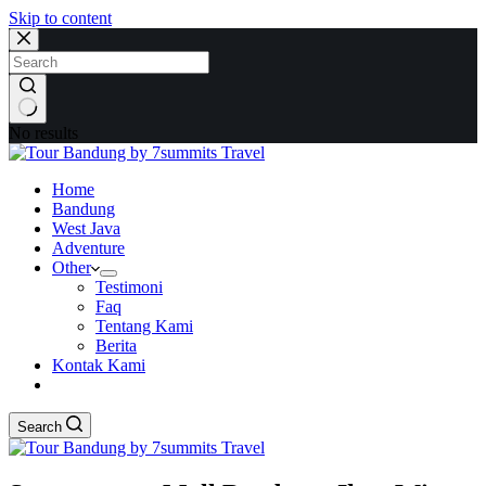
Skip to content
No results
Home
Bandung
West Java
Adventure
Other
Testimoni
Faq
Tentang Kami
Berita
Kontak Kami
Search