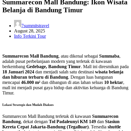
Summarecon Mall Bandung: Ikon Wisata
Belanja di Bandung Timur
7summitstravel
August 28, 2025
Info Terkini Tour
Summarecon Mall Bandung
, atau dikenal sebagai
Summaba
,
adalah pusat perbelanjaan modern yang terletak di kawasan
berkembang
Gedebage, Bandung Timur
. Mall ini diresmikan pada
18 Januari 2024
dan menjadi salah satu destinasi
wisata belanja
dan hiburan terbaru di Bandung
. Dengan luas bangunan
mencapai
46.000 m²
dan dibangun di atas lahan seluas
10 hektar
,
mall ini menjadi pusat gaya hidup dan aktivitas keluarga di Bandung
Timur.
Lokasi Strategis dan Mudah Diakses
Summarecon Mall Bandung terletak di kawasan
Summarecon
Bandung
, dekat dengan
Tol Padaleunyi KM 149
dan
Stasiun
Kereta Cepat Jakarta-Bandung (Tegalluar)
. Tersedia
shuttle