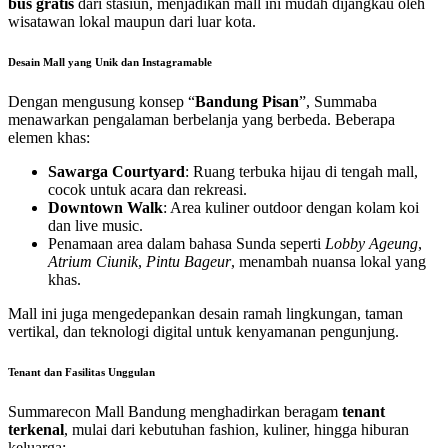
bus gratis
dari stasiun, menjadikan mall ini mudah dijangkau oleh
wisatawan lokal maupun dari luar kota.
Desain Mall yang Unik dan Instagramable
Dengan mengusung konsep “
Bandung Pisan
”, Summaba
menawarkan pengalaman berbelanja yang berbeda. Beberapa
elemen khas:
Sawarga Courtyard
: Ruang terbuka hijau di tengah mall,
cocok untuk acara dan rekreasi.
Downtown Walk
: Area kuliner outdoor dengan kolam koi
dan live music.
Penamaan area dalam bahasa Sunda seperti
Lobby Ageung
,
Atrium Ciunik
,
Pintu Bageur
, menambah nuansa lokal yang
khas.
Mall ini juga mengedepankan desain ramah lingkungan, taman
vertikal, dan teknologi digital untuk kenyamanan pengunjung.
Tenant dan Fasilitas Unggulan
Summarecon Mall Bandung menghadirkan beragam
tenant
terkenal
, mulai dari kebutuhan fashion, kuliner, hingga hiburan
keluarga: