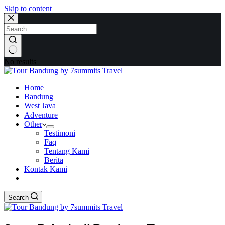
Skip to content
No results
Home
Bandung
West Java
Adventure
Other
Testimoni
Faq
Tentang Kami
Berita
Kontak Kami
Search