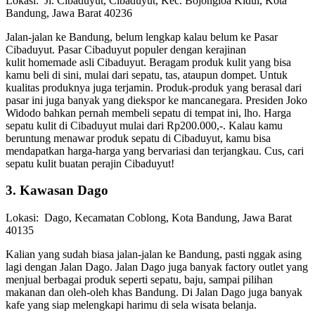
Lokasi:
Jl. Cibaduyut, Cibaduyut, Kec. Bojongloa Kidul, Kota
Bandung, Jawa Barat 40236
Jalan-jalan ke Bandung, belum lengkap kalau belum ke Pasar
Cibaduyut. Pasar Cibaduyut populer dengan kerajinan
kulit homemade asli Cibaduyut. Beragam produk kulit yang bisa
kamu beli di sini, mulai dari sepatu, tas, ataupun dompet. Untuk
kualitas produknya juga terjamin. Produk-produk yang berasal dari
pasar ini juga banyak yang diekspor ke mancanegara. Presiden Joko
Widodo bahkan pernah membeli sepatu di tempat ini, lho. Harga
sepatu kulit di Cibaduyut mulai dari Rp200.000,-. Kalau kamu
beruntung menawar produk sepatu di Cibaduyut, kamu bisa
mendapatkan harga-harga yang bervariasi dan terjangkau. Cus, cari
sepatu kulit buatan perajin Cibaduyut!
3. Kawasan Dago
Lokasi:
Dago, Kecamatan Coblong, Kota Bandung, Jawa Barat
40135
Kalian yang sudah biasa jalan-jalan ke Bandung, pasti nggak asing
lagi dengan Jalan Dago. Jalan Dago juga banyak factory outlet yang
menjual berbagai produk seperti sepatu, baju, sampai pilihan
makanan dan oleh-oleh khas Bandung. Di Jalan Dago juga banyak
kafe yang siap melengkapi harimu di sela wisata belanja.