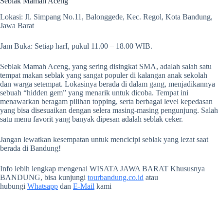
Seblak Mamah Aceng
Lokasi: Jl. Simpang No.11, Balonggede, Kec. Regol, Kota Bandung,
Jawa Barat
Jam Buka: Setiap harI, pukul 11.00 – 18.00 WIB.
Seblak Mamah Aceng, yang sering disingkat SMA, adalah salah satu
tempat makan seblak yang sangat populer di kalangan anak sekolah
dan warga setempat. Lokasinya berada di dalam gang, menjadikannya
sebuah “hidden gem” yang menarik untuk dicoba. Tempat ini
menawarkan beragam pilihan topping, serta berbagai level kepedasan
yang bisa disesuaikan dengan selera masing-masing pengunjung. Salah
satu menu favorit yang banyak dipesan adalah seblak ceker.
Jangan lewatkan kesempatan untuk mencicipi seblak yang lezat saat
berada di Bandung!
Info lebih lengkap mengenai WISATA JAWA BARAT Khususnya
BANDUNG, bisa kunjungi
tourbandung.co.id
atau
hubungi
Whatsapp
dan
E-Mail
kami