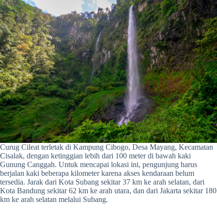
Curug Cileat terletak di Kampung Cibogo, Desa Mayang, Kecamatan
Cisalak, dengan ketinggian lebih dari 100 meter di bawah kaki
Gunung Canggah. Untuk mencapai lokasi ini, pengunjung harus
berjalan kaki beberapa kilometer karena akses kendaraan belum
tersedia. Jarak dari Kota Subang sekitar 37 km ke arah selatan, dari
Kota Bandung sekitar 62 km ke arah utara, dan dari Jakarta sekitar 180
km ke arah selatan melalui Subang.