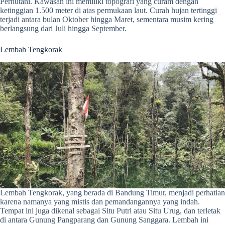
Perhutani. Kawasan ini memiliki topografi yang curam dengan
ketinggian 1.500 meter di atas permukaan laut. Curah hujan tertinggi
terjadi antara bulan Oktober hingga Maret, sementara musim kering
berlangsung dari Juli hingga September.
Lembah Tengkorak
Lembah Tengkorak, yang berada di Bandung Timur, menjadi perhatian
karena namanya yang mistis dan pemandangannya yang indah.
Tempat ini juga dikenal sebagai Situ Putri atau Situ Urug, dan terletak
di antara Gunung Pangparang dan Gunung Sanggara. Lembah ini