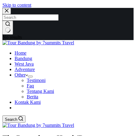
Skip to content
No results
Home
Bandung
West Java
Adventure
Other
Testimoni
Faq
Tentang Kami
Berita
Kontak Kami
Search