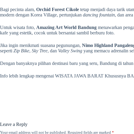
Bagi pecinta alam,
Orchid Forest Cikole
tetap menjadi daya tarik ut
modern dengan Korea Village, pertunjukan
dancing fountain
, dan are
Untuk wisata foto,
Amazing Art World Bandung
menawarkan pengala
kafe yang estetik, cocok untuk bersantai sambil berburu foto.
Jika ingin menikmati suasana pegunungan,
Nimo Highland Pangalen
seperti
Zip Bike
,
Sky Tree
, dan
Valley Swing
yang memacu adrenalin se
Dengan banyaknya pilihan destinasi baru yang seru, Bandung di tahun
Info lebih lengkap mengenai WISATA JAWA BARAT Khususnya B
Leave a Reply
Your email address will not be published.
Required fields are marked
*