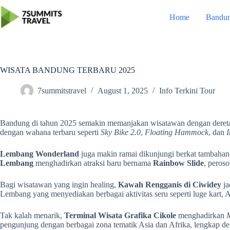
Skip
to
Home
Bandu
content
WISATA BANDUNG TERBARU 2025
7summitstravel
August 1, 2025
Info Terkini Tour
Bandung di tahun 2025 semakin memanjakan wisatawan dengan deretan d
dengan wahana terbaru seperti
Sky Bike 2.0
,
Floating Hammock
, dan
I
Lembang Wonderland
juga makin ramai dikunjungi berkat tambahan
Lembang
menghadirkan atraksi baru bernama
Rainbow Slide
, peros
Bagi wisatawan yang ingin healing,
Kawah Rengganis di Ciwidey
ja
Lembang yang menyediakan berbagai aktivitas seru seperti luge kart, A
Tak kalah menarik,
Terminal Wisata Grafika Cikole
menghadirkan
M
pengunjung dengan berbagai zona tematik Asia dan Afrika, lengkap deng