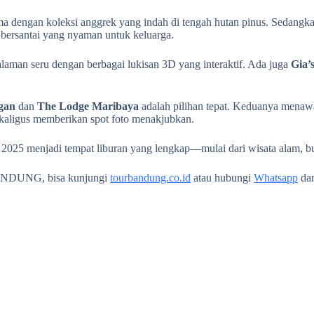
ama dengan koleksi anggrek yang indah di tengah hutan pinus. Sedangk
a bersantai yang nyaman untuk keluarga.
man seru dengan berbagai lukisan 3D yang interaktif. Ada juga
Gia’
gan
dan
The Lodge Maribaya
adalah pilihan tepat. Keduanya mena
kaligus memberikan spot foto menakjubkan.
 2025 menjadi tempat liburan yang lengkap—mulai dari wisata alam, b
ANDUNG, bisa kunjungi
tourbandung.co.id
atau hubungi
Whatsapp
da