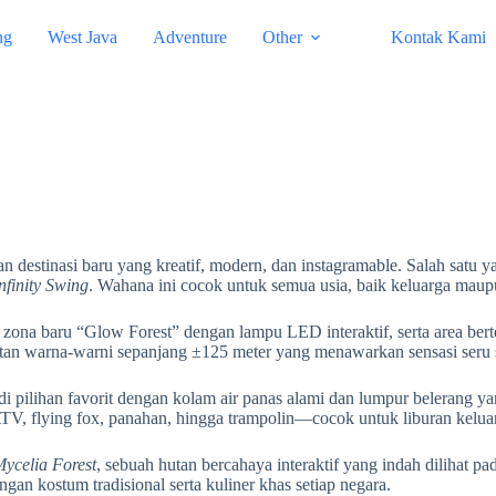
ng
West Java
Adventure
Other
Kontak Kami
estinasi baru yang kreatif, modern, dan instagramable. Salah satu y
nfinity Swing
. Wahana ini cocok untuk semua usia, baik keluarga maupu
 zona baru “Glow Forest” dengan lampu LED interaktif, serta area be
otan warna-warni sepanjang ±125 meter yang menawarkan sensasi seru
di pilihan favorit dengan kolam air panas alami dan lumpur belerang y
TV, flying fox, panahan, hingga trampolin—cocok untuk liburan keluarg
ycelia Forest
, sebuah hutan bercahaya interaktif yang indah dilihat p
an kostum tradisional serta kuliner khas setiap negara.