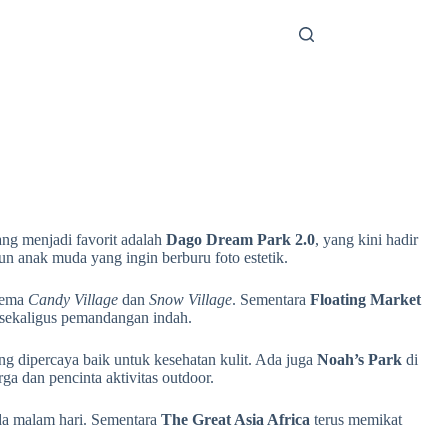
ang menjadi favorit adalah
Dago Dream Park 2.0
, yang kini hadir
n anak muda yang ingin berburu foto estetik.
rtema
Candy Village
dan
Snow Village
. Sementara
Floating Market
 sekaligus pemandangan indah.
ang dipercaya baik untuk kesehatan kulit. Ada juga
Noah’s Park
di
a dan pencinta aktivitas outdoor.
ada malam hari. Sementara
The Great Asia Africa
terus memikat