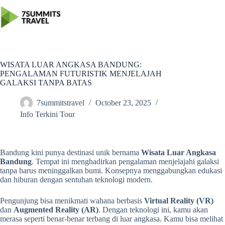
Skip
to
content
WISATA LUAR ANGKASA BANDUNG:
PENGALAMAN FUTURISTIK MENJELAJAH
GALAKSI TANPA BATAS
7summitstravel
October 23, 2025
Info Terkini Tour
Bandung kini punya destinasi unik bernama
Wisata Luar Angkasa
Bandung
. Tempat ini menghadirkan pengalaman menjelajahi galaksi
tanpa harus meninggalkan bumi. Konsepnya menggabungkan edukasi
dan hiburan dengan sentuhan teknologi modern.
Pengunjung bisa menikmati wahana berbasis
Virtual Reality (VR)
dan
Augmented Reality (AR)
. Dengan teknologi ini, kamu akan
merasa seperti benar-benar terbang di luar angkasa. Kamu bisa melihat